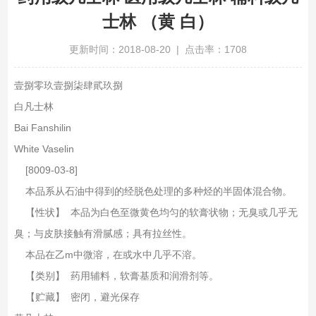
士林 （黄 白）
更新时间：2018-08-20 | 点击率：1708
壹捌零玖壹捌柒肆貮玖捌
白凡士林
Bai Fanshilin
White Vaselin
[8009-03-8]
本品系从石油中得到的经脱色处理的多种烃的半固体混合物。
【性状】 本品为白色至微黄色均匀的软膏状物；无臭或几乎无
臭；与皮肤接触有滑腻感；具有拉丝性。
本品在乙m中微溶，在或水中几乎不溶。
【类别】 药用辅料，软膏基质和润滑剂等。
【贮藏】 密闭，避光保存