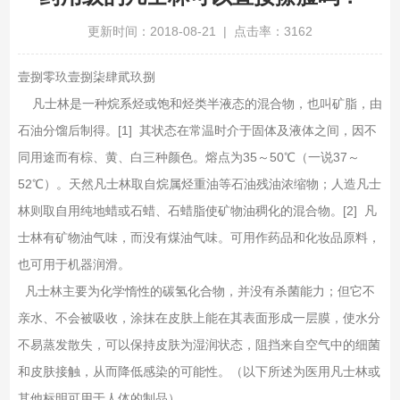
更新时间：2018-08-21 | 点击率：3162
壹捌零玖壹捌柒肆貮玖捌
凡士林是一种烷系烃或饱和烃类半液态的混合物，也叫矿脂，由
石油分馏后制得。[1] 其状态在常温时介于固体及液体之间，因不
同用途而有棕、黄、白三种颜色。熔点为35～50℃（一说37～
52℃）。天然凡士林取自烷属烃重油等石油残油浓缩物；人造凡士
林则取自用纯地蜡或石蜡、石蜡脂使矿物油稠化的混合物。[2] 凡
士林有矿物油气味，而没有煤油气味。可用作药品和化妆品原料，
也可用于机器润滑。
凡士林主要为化学惰性的碳氢化合物，并没有杀菌能力；但它不
亲水、不会被吸收，涂抹在皮肤上能在其表面形成一层膜，使水分
不易蒸发散失，可以保持皮肤为湿润状态，阻挡来自空气中的细菌
和皮肤接触，从而降低感染的可能性。（以下所述为医用凡士林或
其他标明可用于人体的制品）