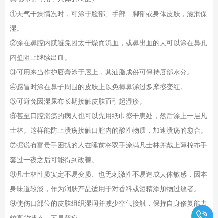
①天气干燥情况时，可涂于脸部、手部、脚部或身体皮肤，滋润保
湿。
②涂在鼻腔内膜避免因太干燥而流血，或鼻出血的人可以涂在鼻孔
内壁阻止继续出血。
③可用来当作护唇膏涂于唇上，其油脂成份可保持唇部水分。
④感冒时涂在鼻子周围的皮肤上以免擤鼻涕过多摩擦变红。
⑤可避免因湿尿布长期接触皮肤而引起湿疹。
⑥甚至口腔溃疡的病人也可以先用纸巾擦干患处，然后涂上一层凡
士林。这样能防止溃疡接触口腔内的酸性物质，加速溃疡的愈合。
⑦据说有富贵手困扰的人在睡前将双手涂满凡士林并戴上薄棉布手
套过一夜之后可能得到改善。
⑧凡士林性质安定不易变质、也无刺激性不易造成人体敏感，因本
身味道较淡，作为润肤产品适用于对香料或酒精添加物过敏者。
⑨使伤口部位的皮肤组织湿润并减少空气接触，保持自身修复能力
较高的状态，不易留疤。