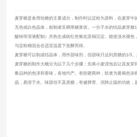
麦芽糖是食用
饴糖
的主要成分，制作时以淀粉为原料，在麦芽中
无色或白色晶体，粗制者呈稠厚
糖浆
状。一分子水的结晶麦芽糖1
酸钠
等溶液配制）共热生成砖红色
氧化亚铜
沉淀。能使溴水褪色
与
淀粉糊
混合在适宜温度下发酵而得。
麦芽糖可以制成结晶体，用作
甜味剂
，但甜味只达到蔗糖的1/3
麦芽糖的制作大概分为以下几个步骤：先将小麦浸泡后让其发芽
肴品种的色泽和香味，各地均产。有软硬两种，软者为黄褐色浓
晶，易溶于水。味甜但不及蔗糖，有健脾胃、润肺止咳的功效，