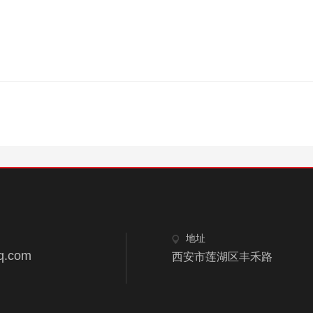
地址
q.com
西安市莲湖区丰禾路