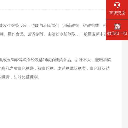
在线交流
能发生银镜反应，也能与班氏试剂（用
硫酸铜
、
碳酸钠
或
、
柠檬
微信扫一扫
萄糖。用作食品、营养剂等。由
淀粉水解
制取，一般用麦芽中的酶
粟或玉蜀黍等粮食经发酵制成的糖类食品。甜味不大，能增加菜
为多孔之黄白色糖饼，称白饴糖。麦芽糖属双糖类，白色针状结
的糖膏，甜味比蔗糖弱。