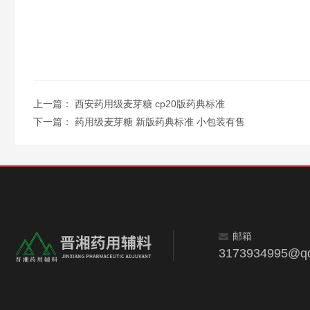
上一篇：
西安药用级麦芽糖 cp20版药典标准
下一篇：
药用级麦芽糖 新版药典标准 小包装有售
邮箱
3173934995@q