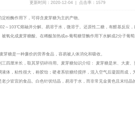
更新时间：2020-12-04 | 点击率：1579
的淀粉酶作用下，可得含麦芽糖为主的产物。
02～103℃熔融并分解。易溶于水，微溶于。
还原性二糖
，有醛基反应，
，被氧化成麦芽糖酸。在稀酸加热或
α-葡萄糖苷酶
作用下水解成2分子葡
。麦芽糖是一种廉价的营养食品，容易被人体消化和吸收。
到三四厘米长，取其芽切碎待用。麦芽糖知识介绍： 麦芽糖是米、大麦、
稠液体，粘性很大，称胶饴；硬者系软糖经搅拌，混入空气后凝固而成，
是老少皆宜的食品。白色针状结晶，易溶于水，而非常见金黄色
且末
结晶