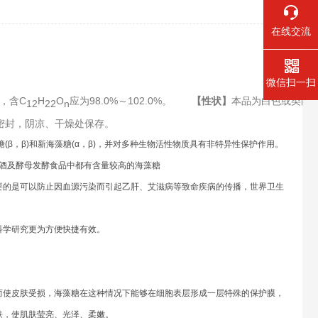
在线交流
微信扫一扫
，含C
H
O
应为98.0%～102.0%。　　
【性状】
本品为白色或类白
12
22
n
密封，阴凉、干燥处保存。
(β，β)和新海藻糖(α，β)，并对多种生物活性物质具有非特异性保护作用。
酒及酵母发酵食品中都有含量较高的海藻糖
要的是可以防止因血源污染而引起乙肝、艾滋病等致命疾病的传播，世界卫生
科学研究更为方便快捷有效。
。
而使皮肤受损，海藻糖在这种情况下能够在细胞表层形成一层特殊的保护膜，
肤，使肌肤莹亮、光泽、柔嫩。