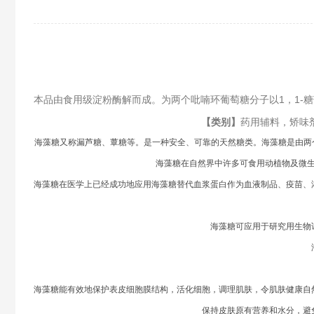
本品由食用级淀粉酶解而成。为两个吡喃环葡萄糖分子以1，1-
【类别】
药用辅料，矫味
海藻糖又称漏芦糖、蕈糖等。是一种安全、可靠的天然糖类。海藻糖是由两个葡萄
海藻糖在自然界中许多可食用动植物及微
海藻糖在医学上已经成功地应用海藻糖替代血浆蛋白作为血液制品、疫苗、
海藻糖可应用于研究用生物
海藻糖能有效地保护表皮细胞膜结构，活化细胞，调理肌肤，令肌肤健康自
保持皮肤原有营养和水分，避