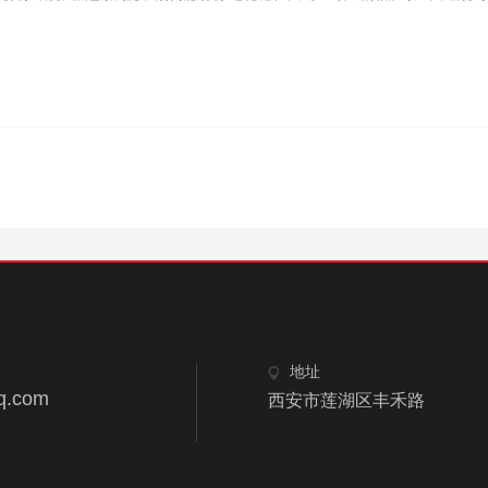
地址
q.com
西安市莲湖区丰禾路