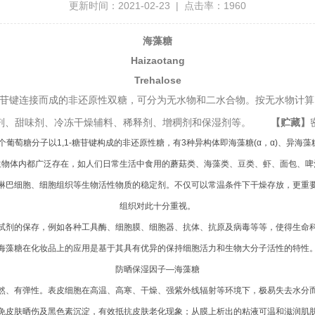
更新时间：2021-02-23 | 点击率：1960
海藻糖
Haizaotang
Trehalose
糖苷键连接而成的非还原性双糖，可分为无水物和二水合物。按无水物计算
剂、甜味剂、冷冻干燥辅料、稀释剂、增稠剂和保湿剂等。　　
【贮藏】
糖分子以1,1-糖苷键构成的非还原性糖，有3种异构体即海藻糖(α，α)、异海藻糖
生物体内都广泛存在，如人们日常生活中食用的蘑菇类、海藻类、豆类、虾、面包、啤
淋巴细胞、细胞组织等生物活性物质的稳定剂。不仅可以常温条件下干燥存放，更重
组织对此十分重视。
试剂的保存，例如各种工具酶、细胞膜、细胞器、抗体、抗原及病毒等等，使得生命
海藻糖在化妆品上的应用是基于其具有优异的保持细胞活力和生物大分子活性的特性
防晒保湿因子—海藻糖
然、有弹性。表皮细胞在高温、高寒、干燥、强紫外线辐射等环境下，极易失去水分
免皮肤晒伤及黑色素沉淀，有效抵抗皮肤老化现象；从膜上析出的粘液可温和滋润肌