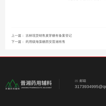
上一篇：
吉林现货销售麦芽糖有备案登记
下一篇：
药用级海藻糖西安晋湘有售
邮箱
3173934995@q