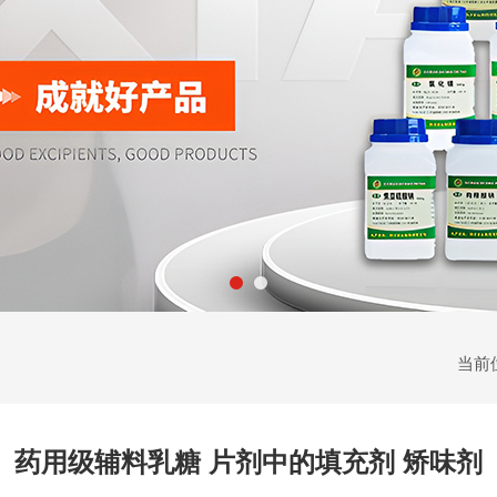
当前
药用级辅料乳糖 片剂中的填充剂 矫味剂