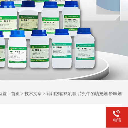
位置：
首页
>
技术文章
> 药用级辅料乳糖 片剂中的填充剂 矫味剂
电话