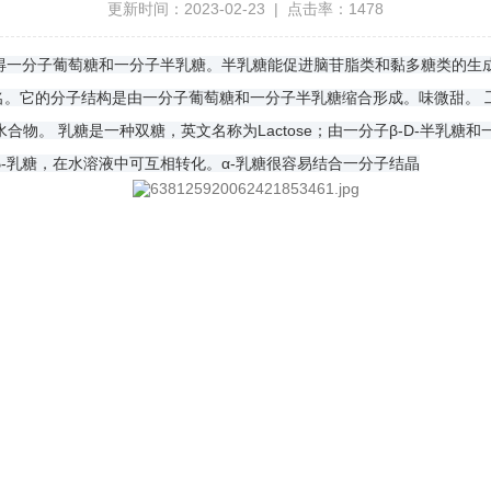
更新时间：2023-02-23 | 点击率：1478
分子葡萄糖和一分子半乳糖。半乳糖能促进脑苷脂类和黏多糖类的生成，因而
而得名。它的分子结构是由一分子葡萄糖和一分子半乳糖缩合形成。味微甜
一水合物。 乳糖是一种双糖，英文名称为Lactose；由一分子β-D-半乳糖和
糖和β-乳糖，在水溶液中可互相转化。α-乳糖很容易结合一分子结晶