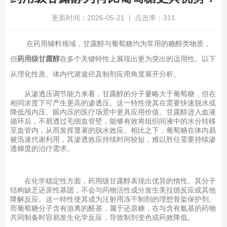
更新时间：2026-05-21 | 点击率：311
在药用辅料领域，甘露醇与葡萄糖均为常用的糖醇类物质，
但
药用级甘露醇
在多个关键特性上展现出更为突出的适用性。以下
从理化性质、体内代谢途径及制剂应用角度展开分析。
从渗透压调节能力来看，甘露醇的分子量略大于葡萄糖，但在
相同浓度下可产生更高的渗透压。这一特性使其在需要快速脱水或
降低颅内压、眼内压的医疗场景中更具应用价值。甘露醇进入血液
循环后，不易透过毛细血管壁，能够有效将组织间液中的水分转移
至血管内，从而发挥显著的脱水效应。相比之下，葡萄糖在体内易
被迅速代谢利用，其渗透效应持续时间较短，难以胜任需要持续渗
透梯度的治疗需求。
在化学稳定性方面，药用级甘露醇表现出优异的惰性。其分子
结构缺乏还原性基团，不会与药物活性成分发生美拉德反应或其他
降解反应。这一特性使其成为注射用冻干制剂的理想骨架保护剂。
而葡萄糖分子含有游离的醛基，属于还原糖，在与含有氨基的药物
共同制备时容易发生化学反应，导致制剂变色或药效降低。