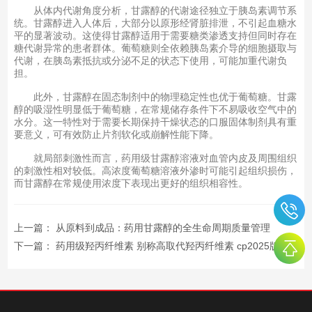
从体内代谢角度分析，甘露醇的代谢途径独立于胰岛素调节系
统。甘露醇进入人体后，大部分以原形经肾脏排泄，不引起血糖水
平的显著波动。这使得甘露醇适用于需要糖类渗透支持但同时存在
糖代谢异常的患者群体。葡萄糖则全依赖胰岛素介导的细胞摄取与
代谢，在胰岛素抵抗或分泌不足的状态下使用，可能加重代谢负
担。
此外，甘露醇在固态制剂中的物理稳定性也优于葡萄糖。甘露
醇的吸湿性明显低于葡萄糖，在常规储存条件下不易吸收空气中的
水分。这一特性对于需要长期保持干燥状态的口服固体制剂具有重
要意义，可有效防止片剂软化或崩解性能下降。
就局部刺激性而言，药用级甘露醇溶液对血管内皮及周围组织
的刺激性相对较低。高浓度葡萄糖溶液外渗时可能引起组织损伤，
而甘露醇在常规使用浓度下表现出更好的组织相容性。
上一篇：
从原料到成品：药用甘露醇的全生命周期质量管理
下一篇：
药用级羟丙纤维素 别称高取代羟丙纤维素 cp2025版药典标准