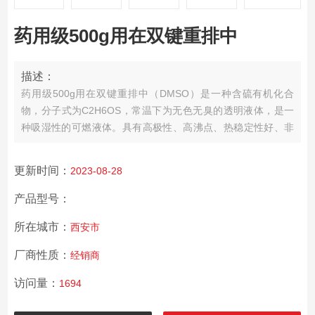
药用级500g用在双键重排中
描述：
药用级500g用在双键重排中
（DMSO）是一种含硫有机化合
物，分子式为C2H6OS，常温下为无色无臭的透明液体，是一
种吸湿性的可燃液体。具有高极性、高沸点、热稳定性好、非
质子、与水混溶的特性，能溶于、丙醇、苯和等大多数有机物
氯化镁药用级辅料蜂蜡〔白，黄，块〕油包水型乳化剂
氢钙药
更新时间：
2023-08-28
用级辅料
二氢钠药用级辅料
香兰素 药用级辅料
油酸乙酯 药用级
辅料
樟脑粉
产品型号：
所在城市：
西安市
厂商性质：
经销商
访问量：
1694