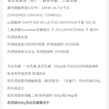
氢化蓖麻油（粉），麝香草酚，三氯蔗糖，
聚丙烯酸树脂CAS号：24938-16-7分子式：
(C8H20NO2·C8H14O2.·C5H8O2)x
山梨酸钾 CAS号:590-00-1分子式:C6H7KO2分子量:200.22
三氯蔗糖Sucralose蔗糖素分 子 式C12H19Cl3O8分 子 量397.
药用级氯化铵
药用级低取代羟丙纤维素 药用级辅料 2020药典
药用级精制玉米油 药用级辅料 2020药典
无水乳糖 一水乳糖 直压乳糖 25kg/袋 符合2020药典版辅料
标准有申报资质 晋湘供应
医药用级聚丙烯酸树脂（肠溶胃溶）（安徽产）符合药典500g
样品装起订
医药用级依地酸二钠 制药辅料 500g/瓶25kg/袋
药用级500g用在双键重排中