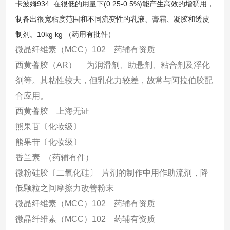
卡波姆
934
在很低的用量下
(0.25-0.5%)
能产生高效的增稠用，
制备出很宽粘度范围和不同流变性的乳液、膏霜、凝胶和透皮
制剂。
10kg kg
（药用有批件）
微晶纤维素（
MCC
）
102
药辅有资质
西黄蓍胶（
AR
） 为润滑剂、助悬剂、粘合剂及浮化
剂等。其粘性较大，但乳化力较差，故常与阿拉伯胶配
合应用。
西黄蓍胶 上海无证
熊果苷〔化妆级〕
熊果苷〔化妆级〕
香兰素 （药辅有件）
微粉硅胶〔二氧化硅〕 片剂的制作中用作助流剂，降
低颗粒之间摩擦力改善粉末
微晶纤维素（
MCC
）
102
药辅有资质
微晶纤维素（
MCC
）
102
药辅有资质