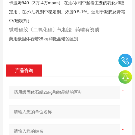
卡波姆
940
（
3
万
-4
万
mpas
） 在油
/
水相中起着主要的乳化和稳
定用，在水
/
油乳剂中稳定剂。浓度
0.5-1%
。适用于凝胶及膏霜
中
(
增稠剂）
微粉硅胶〔二氧化硅〕气相法 药辅有资质
药用级固体石蜡25kg和微晶蜡的区别
产品咨询