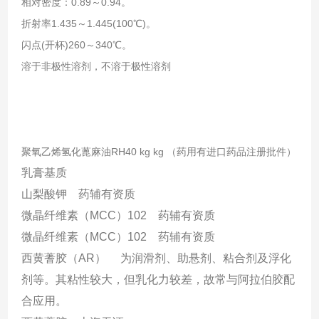
相对密度：0.89～0.94。
折射率1.435～1.445(100℃)。
闪点(开杯)260～340℃。
溶于非极性溶剂，不溶于极性溶剂
聚氧乙烯氢化蓖麻油
RH40 kg kg
（药用有进口药品注册批件）
乳膏基质
山梨酸钾 药辅有资质
微晶纤维素（
MCC
）
102
药辅有资质
微晶纤维素（
MCC
）
102
药辅有资质
西黄蓍胶（
AR
） 为润滑剂、助悬剂、粘合剂及浮化
剂等。其粘性较大，但乳化力较差，故常与阿拉伯胶配
合应用。