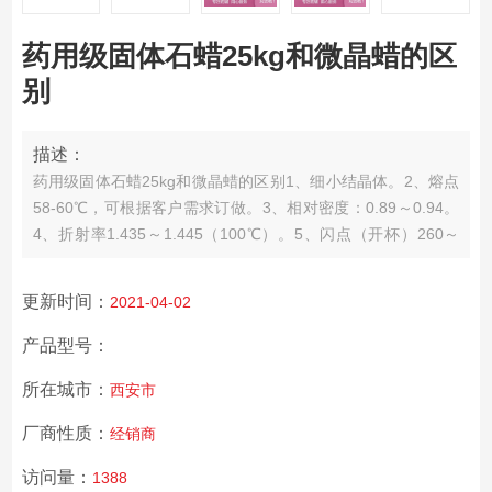
药用级固体石蜡25kg和微晶蜡的区
别
描述：
药用级固体石蜡25kg和微晶蜡的区别
1、细小结晶体。
2、熔点
58-60℃，可根据客户需求订做。
3、相对密度：0.89～0.94。
4、折射率1.435～1.445（100℃）。
5、闪点（开杯）260～
340℃。
6、溶于非极性溶剂，不溶于极性溶剂
更新时间：
2021-04-02
产品型号：
所在城市：
西安市
厂商性质：
经销商
访问量：
1388