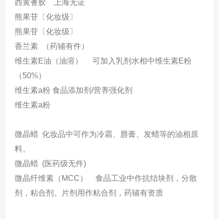
西黄蓍胶 上海无证
熊果苷〔化妆级〕
熊果苷〔化妆级〕
香兰素 （药辅有件）
维生素
E
油（油溶） 可加入乳剂水相中维生素
E
粉
（
50%
）
维生素
a
粉 食品添加剂
/
营养强化剂
维生素
a
粉
微晶蜡 化妆品中可作为冷霜、唇膏、发蜡等的油相原
料。
微晶蜡
(
医药级无件
)
微晶纤维素（
MCC
） 食品工业中作抗结块剂，分散
剂，粘合剂。片剂用作粘合剂，药辅有资质