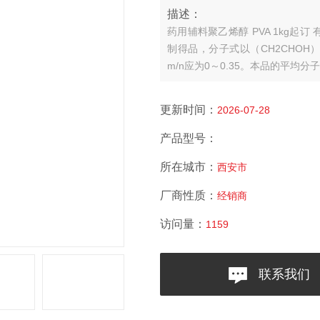
描述：
药用辅料聚乙烯醇 PVA 1kg起订
制得品，分子式以（CH2CHOH）
m/n应为0～0.35。本品的平均分子量
半透明状颗粒。
本品在乙醇或丙酮
更新时间：
2026-07-28
产品型号：
所在城市：
西安市
厂商性质：
经销商
访问量：
1159
联系我们