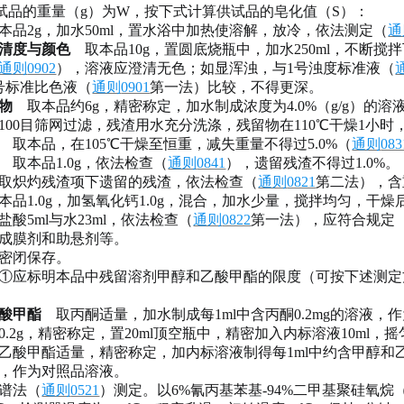
试品的重量（g）为W，按下式计算供试品的皂化值（S）：
本品
2g，加水50ml，置水浴中加热使溶解，放冷，依法测定（
通
清度与颜色
取本品
10g，置圆底烧瓶中，加水250ml，不断
通则
0902
），溶液应澄清无色；如显浑浊，与
1号浊度标准液（
号标准比色液（
通则
0901
第一法）比较，不得更深。
物
取本品约
6g，精密称定，加水制成浓度为4.0%（g/g）的
100目筛网过滤，残渣用水充分洗涤，残留物在110℃干燥1小时，
取本品，在
105℃干燥至恒重，减失重量不得过5.0%（
通则
083
取本品
1.0g，依法检查（
通则
0841
），遗留残渣不得过
1.0%。
炽灼残渣项下遗留的残渣，依法检查（
通则
0821
第二法），含
本品
1.0g，加氢氧化钙1.0g，混合，加水少量，搅拌均匀，干燥
盐酸5ml与水23ml，依法检查（
通则
0822
第一法），应符合规定
成膜剂和助悬剂等。
密闭保存。
①应标明本品中残留溶剂甲醇和乙酸甲酯的限度（可按下述测定方法
酸甲酯
取丙酮适量，加水制成每
1ml中含丙酮0.2mg的溶液
0.2g，精密称定，置20ml顶空瓶中，精密加入内标溶液10ml
乙酸甲酯适量，精密称定，加内标溶液制得每
1ml中约含甲醇和乙
，作为对照品溶液。
谱法（
通则
0521
）测定。以
6%氰丙基苯基-94%二甲基聚硅氧