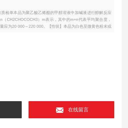
 有质检单
本品为聚乙酸乙烯酯的甲醇溶液中加碱液进行醇解反应
n（CH2CHOCOCH3）m表示，其中的m+n代表平均聚合度，
应为20 000～220 000。
【性状】本品为白色至微黄色粉末或
中几乎不溶。
在线留言