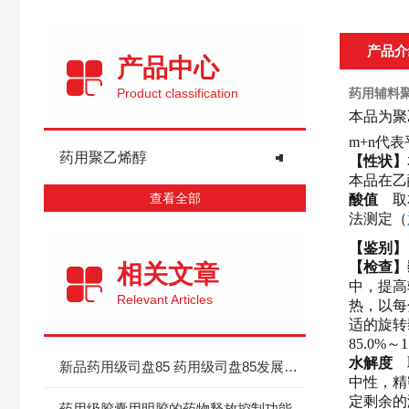
产品介
产品中心
Product classification
药用辅料聚
本品为聚
m+n代表
药用聚乙烯醇
【性状】
本品在乙
查看全部
酸值
取
法测定（
【鉴别】
【检查】
相关文章
中，提高
Relevant Articles
热，以每
适的旋转
85.0%～
水解度
新品药用级司盘85 药用级司盘85发展行情
中性，精密
定剩余的
药用级胶囊用明胶的药物释放控制功能