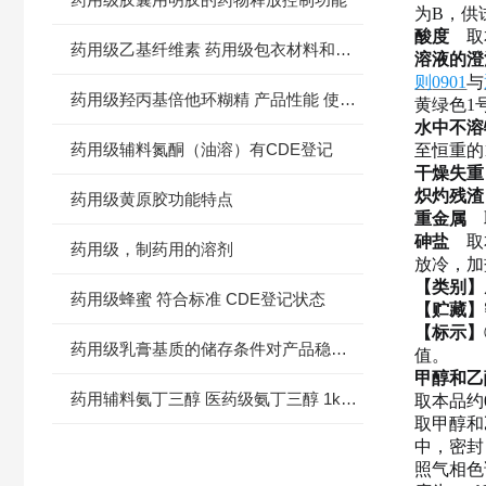
为B，供
酸度
取
药用级乙基纤维素 药用级包衣材料和释放阻滞剂
溶液的澄
则
0901
与
药用级羟丙基倍他环糊精 产品性能 使用范围
黄绿色
1
水中不溶
药用级辅料氮酮（油溶）有CDE登记
至恒重的
干燥失重
炽灼残渣
药用级黄原胶功能特点
重金属
取
砷盐
取
药用级，制药用的溶剂
放冷，加
【类别】
药用级蜂蜜 符合标准 CDE登记状态
【贮藏】
【标示】
药用级乳膏基质的储存条件对产品稳定性的影响
值。
甲醇和乙
药用辅料氨丁三醇 医药级氨丁三醇 1kg/袋 有备案登记号
取本品约
取甲醇和
中，密封
照气相色