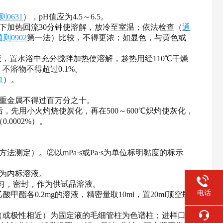
则
0631
），
pH值应为4.5～6.5。
搅拌下加热回流30分钟使溶解，放冷至室温；依法检查（
通
通则
0902
第一法）比较，不得更浓；如显色，与黄色或
溶液，置水浴中充分搅拌加热使溶解，趁热用经110℃干燥
不溶物不得超过0.1%。
1
）。
重金属不得过百万分之十。
后，先用小火灼烧使炭化，再在500～600℃炽灼使灰化，
（
0.0002%）。
测定）。②以mPa·s或Pa·s为单位标明黏度的标示
，作为内标溶液。
，摇匀，密封，作为供试品溶液。
电话
酸甲酯各0.2mg的溶液，精密量取10ml，置20ml顶空瓶
烷（或极性相近）为固定液的毛细管柱为色谱柱；进样口温