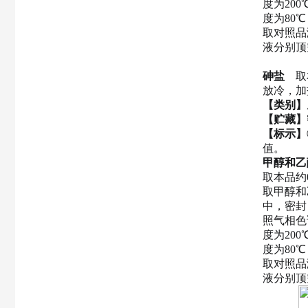
度为20
度为80
取对照品
液分别顶
砷盐
取
放冷，加
【类别】
【贮藏】
【标示】
值。
甲醇和乙
取本品约
取甲醇和
中，密封
照气相色
度为20
度为80
取对照品
液分别顶