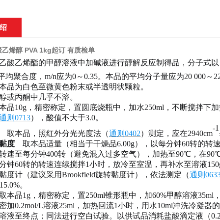
绍
乙烯醇 PVA 1kg起订 有质检单
乙酸乙烯酯的甲醇溶液中加碱液进行醇解反应制得品，分子式以
平均聚合度，m/n应为0～0.35。本品的平均分子量应为20 000～220
本品为白色至微黄色粉末或半透明状颗粒。
醇或丙酮中几乎不溶。
本品
10g，精密称定，置圆底烧瓶中，加水250ml，不断搅拌下
通则
0713
），酸值不大于
3.0。
-1
取本品，照红外分光光度法（
通则
0402
）测定，应在
2940cm
黏度
取本品适量（相当于干燥品
6.00g），以每分钟60转的
转速至每分钟400转（避免混入过多空气），加热至90℃，在90
分钟60转的转速连续搅拌1小时，放冷至室温，再补水至溶液15
黏度计（建议采用Brookfield旋转黏度计），依法测定（
通则
063
115.0%。
取本品
1g，精密称定，置250ml锥形瓶中，加60%甲醇溶液3
加0.2mol/L溶液25ml，加热回流1小时，用水10ml冲洗冷凝
溶液至终点；同法进行空白试验。以供试品消耗盐酸滴定液（0.2m