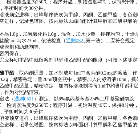
0℃，检测器温度为250℃；程序升温，初始温度40℃，保持8分钟
℃，平衡时间为30分钟。
溶液顶空进样，出峰顺序依次为甲醇、丙酮、乙酸甲酯，各色谱
空进样，记录色谱图。按内标法以峰面积计算甲醇和乙酸甲酯的
本品
1.0g，加氢氧化钙1.0g，混合，加水少量，搅拌均匀，干燥
盐酸5ml与水23ml，依法检查（
通则
0822
第一法），应符合规定
成膜剂和助悬剂等。
密闭保存。
①应标明本品中残留溶剂甲醇和乙酸甲酯的限度（可按下述测定方法
酸甲酯
取丙酮适量，加水制成每
1ml中含丙酮0.2mg的溶液
0.2g，精密称定，置20ml顶空瓶中，精密加入内标溶液10ml
乙酸甲酯适量，精密称定，加内标溶液制得每
1ml中约含甲醇和乙
，作为对照品溶液。
谱法（
通则
0521
）测定。以
6%氰丙基苯基-94%二甲基聚硅氧
0℃，检测器温度为250℃；程序升温，初始温度40℃，保持8分钟
℃，平衡时间为30分钟。
溶液顶空进样，出峰顺序依次为甲醇、丙酮、乙酸甲酯，各色谱
空进样，记录色谱图。按内标法以峰面积计算甲醇和乙酸甲酯的