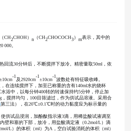
（
CH
CHOH）
（
CH
CHOCOCH
）
表示，其中的
2
n
2
3
m
 000。
加热回流30分钟后，不断搅拌下放冷。精密量取50ml，依
-1
-1
-1
±10cm
及
2920cm
±10cm
波数处有特征吸收峰。
转速，在连续搅拌下，加至已称重的含有140ml水的烧杯
℃水浴中，以每分钟400转的转速保持约5分钟，停止加
0g，搅拌均匀，100目筛滤过，作为供试品溶液。采用合
3
第三法），在
20℃±0.1℃时的动力黏度应为标示量的
5ml，使供试品浸润，加酚酞指示液3滴，用稀盐酸试液调至
器的内壁和塞的下部，放冷，用盐酸滴定液（0.2mol/L）滴
ol/L）的体积（ml）为A，空白试验消耗的体积（ml）