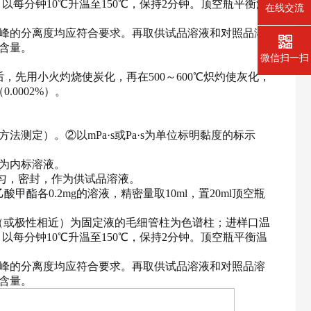
，以每分钟10℃升温至150℃，保持2分钟。顶空瓶平衡温
在线交流
峰的分离度均应符合要求。再取供试品溶液和对照品溶
含量。
微信扫一扫
后，先用小火灼烧使炭化，再在500～600℃炽灼使灰化，
（
0.0002%）。
测定）。②以mPa·s或Pa·s为单位标明黏度的标示
，作为内标溶液。
，摇匀，密封，作为供试品溶液。
酸甲酯各0.2mg的溶液，精密量取10ml，置20ml顶空瓶
烷（或极性相近）为固定液的毛细管柱为色谱柱；进样口温
，以每分钟10℃升温至150℃，保持2分钟。顶空瓶平衡温
峰的分离度均应符合要求。再取供试品溶液和对照品溶
含量。