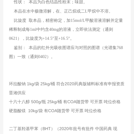
性状：
本品为白色结晶性粉末；味甜。
本品在水中极微溶解，在、正己烷或二
L
甲烷中不溶。
比旋度
取本品，精密称定，加
15mol/L
甲酸溶液溶解并定量
稀释制成每
1ml
中约含
40mg
的溶液，立即依法测定（通则
0621
），比旋度为
+14.5°
至
+16.5°
。
鉴别：
本品的红外光吸收图谱应与对照的图谱（光谱集
768
图）一致（通则
0402
）。
环拉酸钠 1kg/袋 25kg/桶 符合2020药典版辅料标准有申报资质
晋湘供应
十六十八醇 500g/瓶 25kg/桶 有COA随货带 可开票 吨位价格
硬脂酸镁 10kg/袋 有COA随货带 可开票 吨位价格
二丁基羟基甲苯（BHT）（2020年批号有批件 中国药典 现