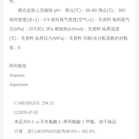
性。
擦在皮肤上无嗅味 pH： 熔点(℃)：36-60 沸点(℃)：302
相对密度(水=1)：0.9 相对蒸气密度(空气=1)：无资料 饱和蒸气
压(kPa)：20℃时1.3Pa 燃烧热(kJ/mol)：无资料 临界温度
(℃)：无资料 临界压力(MPa)：无资料 辛醇/水分配系数的对数
值：6
阿司帕坦
Asipatan
Aspartame
C14H18N2O5 294.31
[22839-47-0]
本品为
N-L-α-
天冬氨酰
-L-
苯丙氨酸
-1-
甲酯。按干燥品
计算，含
C14H18N2O5
应为
98.0%
～
102.0%
。