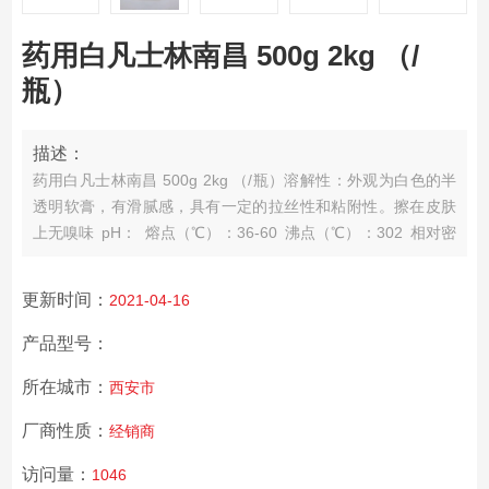
药用白凡士林南昌 500g 2kg （/
瓶）
描述：
药用白凡士林南昌 500g 2kg （/瓶）溶解性：外观为白色的半
透明软膏，有滑腻感，具有一定的拉丝性和粘附性。擦在皮肤
上无嗅味 pH： 熔点（℃）：36-60 沸点（℃）：302 相对密
度（水=1）：0.9 相对蒸气密度（空气=1）：无资料 饱和蒸气
压（kPa）：20℃时1.3Pa 燃烧热（kJ/mol）：无资料 临界温
更新时间：
2021-04-16
度（℃）：无资料 临界压力（MPa）：无资料 辛醇/水分配系
数的对数值：6
产品型号：
所在城市：
西安市
厂商性质：
经销商
访问量：
1046