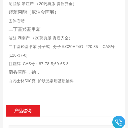
硬脂酸 浙江产 （20药典版 资质齐全）
羟苯丙酯（尼泊金丙酯）
固体石蜡
二丁基羟基甲苯
油酸 湖南产 （20药典版 资质齐全）
二丁基羟基甲苯 分子式 分子量C20H24O 220.35 CAS号
[128-37-0]
甘露醇 CAS号：87-78-5;69-65-8
麝香草酚，钠，
白凡士林500克 护肤品常用基质辅料
产品咨询