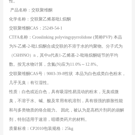
性。
产品名称：交联聚维酮
化学名称：交联聚乙烯基吡
L
烷酮
交联聚维酮
CAS
：
25249-54-1
CTFA
名称：
Crosslinking polyvingypyrrolidone (
简称
PVP)
本品
为
N-
乙烯
-2-
吡
L
烷酮合成交联的不溶于水的均聚物。分子式为
（
C6H9NO
）
n
，其中
n
代表
1-
乙烯基
-2-
吡咯烷酮链节的平均
数。按无水物计算，含氮
(N)
应为
11.0%
～
12.8%
。
交联聚维酮
CAS
号：
9003-39-8
性状
本品为白色或类白色粉末，
几乎无臭：有引湿性。
性质：白色或近白色，具有吸湿性易流动的粉末，无臭或微
臭，不溶于水、碱、酸及常用有机溶剂，具有很强的膨胀性能
和与多类物质的络合能力。
因此，被认为是高档片剂药的崩解
剂，特别适用于速溶，咀嚼类药片的材料。
质量标准：
CP2010
包装规格：
25kg