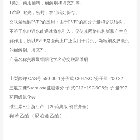
1
类别
药用辅料，崩解剂和填充剂等。
1
贮藏
避光，密封，在阴暗处保存。
交联聚维酮
PVPP
的应用：由于
PVPP
的高分子量和交联结构，
不溶于水但遇水能迅速将水引入，促使其网络结构膨胀产生崩
解作用，所以
PVPP
是医药上广泛应用于片剂、颗粒剂及胶囊剂
的崩解剂、填充剂。
产品名称交联聚维酮化学名称交联聚维酮
山梨酸钾 CAS号:590-00-1分子式:C6H7KO2分子量:200.22
三氯蔗糖Sucralose蔗糖素分 子 式C12H19Cl3O8分 子 量397.
药用级氯化铵
维生素E油 浙江产 （20药典版 资质齐全）
羟苯乙酯（尼泊金乙酯），