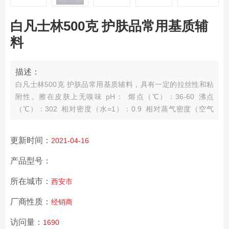
白凡士林500克 护肤品常用基质辅
料
描述：
白凡士林500克 护肤品常用基质辅料，具有一定的拉丝性和粘
附性。擦在皮肤上无嗅味 pH： 熔点（℃）：36-60 沸点
（℃）：302 相对密度（水=1）：0.9 相对蒸气密度（空气
=1）：无资料 饱和蒸气压（kPa）：20℃时1.3Pa 燃烧热
（kJ/mol）：无资料 临界温度（℃）：无资料 临界压力
更新时间：
2021-04-16
（MPa）：无资料 辛醇/水分配系数的对数值：6
产品型号：
所在城市：
西安市
厂商性质：
经销商
访问量：
1690