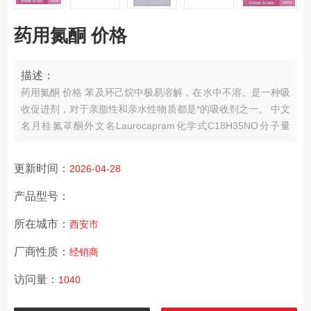
药用氮酮 价格
描述：
药用氮酮 价格 苯及环己烷中极易溶解，在水中不溶。是一种吸
收促进剂，对于亲脂性和亲水性物质都是*的吸收剂之一。
中文
名月桂氮䓬酮外文名Laurocapram化学式C18H35NO分子量
281.477CAS
更新时间：
2026-04-28
产品型号：
所在城市：
西安市
厂商性质：
经销商
访问量：
1040