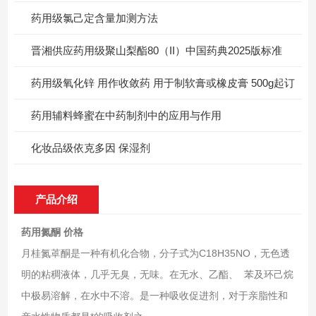
药用级氯己定含量加测方法
晋湘供应药用级聚山梨酯80（II）中国药典2025版标准
药用级氧化锌 用作收敛药 用于制软膏或橡皮膏 500g起订
药用辅料蜂蜜在中药制剂中的应用与作用
化妆品级依克多因 保湿剂
产品介绍
药用氮酮 价格
月桂氮䓬酮是一种有机化合物，分子式为C18H35NO，无色透
明的粘稠液体，几乎无臭，无味。在无水、乙酯、 苯及环己烷
中极易溶解，在水中不溶。是一种吸收促进剂，对于亲脂性和