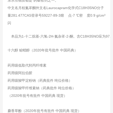
亲水性物质都是*的吸收剂之一。
中文名月桂氮䓬酮外文名Laurocapram化学式C18H35NO分子
量281.477CAS登录号59227-89-3熔 点-7 ℃密 度0.9 g/cm³
闪
　本品为1-十二烷基-六氢-2H-氮杂䓬-2-酮。含C18H35N
十六醇 鲸蜡醇（2020年批号批件 中国药典）
药用级低取代羟丙纤维素
药用级阿拉伯胶
药用级羧甲淀粉钠（药典批件 吨位价格）
药用级羧甲纤维素钠（药典批件 吨位价格）
（2020年批号有批件 中国药典 现货）
麝香草酚（2020年批号有批件 中国药典 现货）