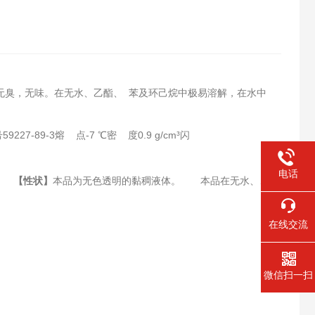
乎无臭，无味。在无水、乙酯、 苯及环己烷中极易溶解，在水中
227-89-3熔 点-7 ℃密 度0.9 g/cm³闪
电话
　　
【性状】
本品为无色透明的黏稠液体。　　本品在无水、、  苯或环己烷中极易
在线交流
微信扫一扫