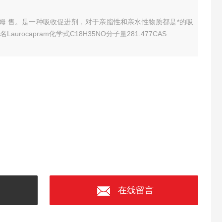
波姆 售。是一种吸收促进剂，对于亲脂性和亲水性物质都是*的吸
urocapram化学式C18H35NO分子量281.477CAS
在线留言