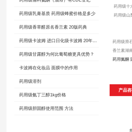
药用级十
药用级乳膏基质 药用级蜂蜜价格是多少
药用级山梨
药用级香草醛原名香兰素 20版药典
药用级卡波姆 进口日化级卡波姆 20年新报价
药用级滑
香兰素湖南
药用级甘露醇为何比葡萄糖更具优势？
药用氮酮 
卡波姆在化妆品 面膜中的作用
药用级溶剂
产品咨
药用级氨丁三醇1kg价格
药用级胆固醇使用范围 方法