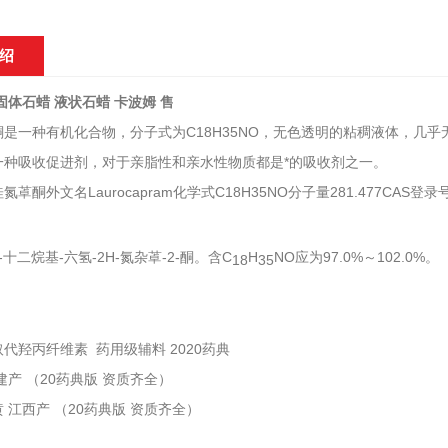
绍
固体石蜡 液状石蜡 卡波姆 售
酮是一种有机化合物，分子式为C18H35NO，无色透明的粘稠液体，几
一种吸收促进剂，对于亲脂性和亲水性物质都是*的吸收剂之一。
䓬酮外文名Laurocapram化学式C18H35NO分子量281.477CAS登录号59
-十二烷基-六氢-2H-氮杂䓬-2-酮。含C
H
NO应为97.0%～102.0%。
18
35
代羟丙纤维素 药用级辅料 2020药典
建产 （20药典版 资质齐全）
 江西产 （20药典版 资质齐全）