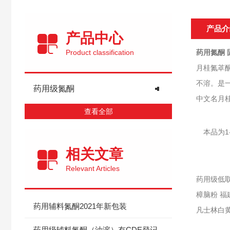
产品介
产品中心
Product classification
药用氮酮 
月桂氮䓬
不溶。是
药用级氮酮
中文名月桂氮
查看全部
　本品为1
相关文章
Relevant Articles
药用级低取
樟脑粉 福
药用辅料氮酮2021年新包装
凡士林白黄
药用级辅料氮酮（油溶）有CDE登记