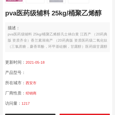
pva医药级辅料 25kg/桶聚乙烯醇
描述：
pva医药级辅料 25kg/桶聚乙烯醇
凡士林白黄 江西产 （20药典
版 资质齐全）
香兰素湖南产 （20药典版 资质
医药级二氧化钛
（三氯蔗糖，麝香草酚，环甲基硅酮，甘露醇）
医药级甘露醇
（三氯蔗糖，麝香草酚，环甲基硅酮，甘露醇）
羧甲纤维素钠
浙江产 （20药典版 资质齐全）
药用级可溶性淀粉（药典批件
更新时间：
2021-05-18
吨位价格）
药用级水溶性淀粉（药典批件 吨位价格）
药用级预
胶化淀粉/改性
产品型号：
所在城市：
西安市
厂商性质：
经销商
访问量：
1217