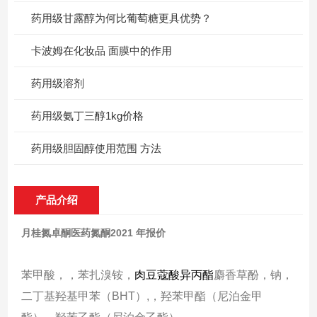
药用级甘露醇为何比葡萄糖更具优势？
卡波姆在化妆品 面膜中的作用
药用级溶剂
药用级氨丁三醇1kg价格
药用级胆固醇使用范围 方法
产品介绍
月桂氮卓酮医药氮酮2021 年报价
苯甲酸，，苯扎溴铵，
肉豆蔻酸异丙酯
麝香草酚，钠，
二丁基羟基甲苯（
BHT
）
,
，羟苯甲酯（尼泊金甲