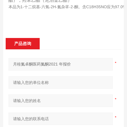
酯），羟苯乙酯（尼泊金乙酯）
本品为1-十二烷基-六氢-2H-氮杂䓬-2-酮。含C18H35NO应为
产品咨询