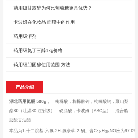
药用级甘露醇为何比葡萄糖更具优势？
卡波姆在化妆品 面膜中的作用
药用级溶剂
药用级氨丁三醇1kg价格
药用级胆固醇使用范围 方法
产品介绍
湖北药用氮酮 500g
，，枸橼酸，枸橼酸钾，枸橼酸钠，聚山梨
酯80（吐温80 注射级），硬脂酸，卡波姆（ABC型），混合脂
肪酸甘油酯
本品为1-十二烷基-六氢-2H-氮杂䓬-2-酮。含C
H
NO应为97.0%
18
35