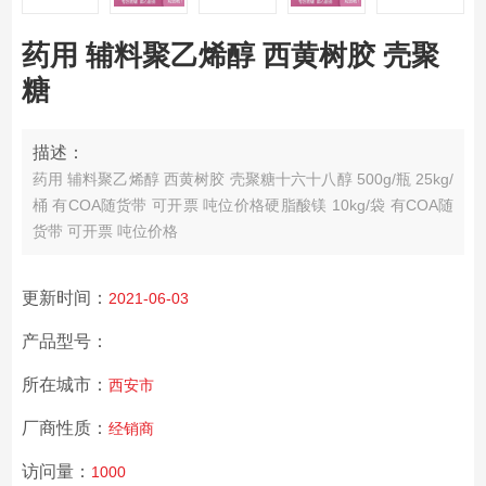
药用 辅料聚乙烯醇 西黄树胶 壳聚
糖
描述：
药用 辅料聚乙烯醇 西黄树胶 壳聚糖
十六十八醇 500g/瓶 25kg/
桶 有COA随货带 可开票 吨位价格
硬脂酸镁 10kg/袋 有COA随
货带 可开票 吨位价格
更新时间：
2021-06-03
产品型号：
所在城市：
西安市
厂商性质：
经销商
访问量：
1000