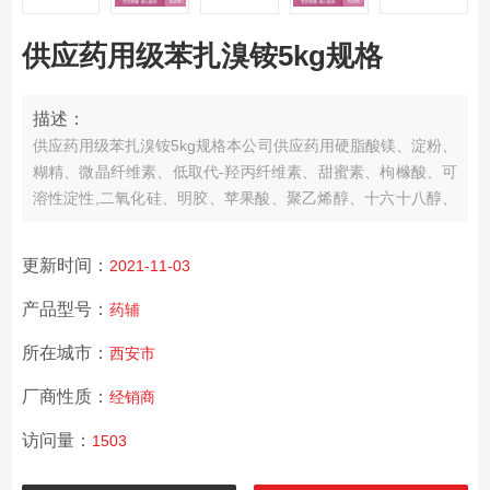
供应药用级苯扎溴铵5kg规格
描述：
供应药用级苯扎溴铵5kg规格
本公司供应药用硬脂酸镁、淀粉、
糊精、微晶纤维素、低取代-羟丙纤维素、甜蜜素、枸橼酸、可
溶性淀性,二氧化硅、明胶、苹果酸、聚乙烯醇、十六十八醇、
预交化淀粉、羧甲淀粉钠、山梨酸,氢二钾,滑石粉、二氢钠、硫
代、香兰素、山梨酸钾、枸橼酸钠、胭脂红、白蜂蜡、虫白蜡,
更新时间：
2021-11-03
氢二钠,酒石酸、甲基纤维素、乙基纤维素、环糊精、木糖醇、
二氧化钛、液体石蜡（轻质、重质）、聚维酮K3
产品型号：
药辅
所在城市：
西安市
厂商性质：
经销商
访问量：
1503