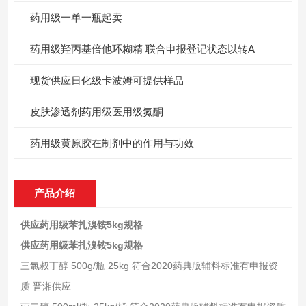
药用级一单一瓶起卖
药用级羟丙基倍他环糊精 联合申报登记状态以转A
现货供应日化级卡波姆可提供样品
皮肤渗透剂药用级医用级氮酮
药用级黄原胶在制剂中的作用与功效
产品介绍
供应药用级苯扎溴铵5kg规格
供应药用级苯扎溴铵5kg规格
三氯叔丁醇 500g/瓶 25kg 符合2020药典版辅料标准有申报资
质 晋湘供应