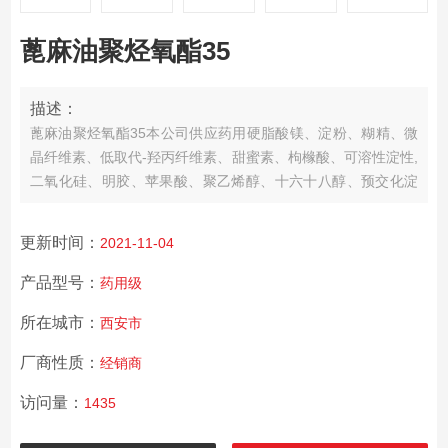
蓖麻油聚烃氧酯35
描述：
蓖麻油聚烃氧酯35
本公司供应药用硬脂酸镁、淀粉、糊精、微
晶纤维素、低取代-羟丙纤维素、甜蜜素、枸橼酸、可溶性淀性,
二氧化硅、明胶、苹果酸、聚乙烯醇、十六十八醇、预交化淀
粉、羧甲淀粉钠、山梨酸,氢二钾,滑石粉、二氢钠、硫代、香兰
素、山梨酸钾、枸橼酸钠、胭脂红、白蜂蜡、虫白蜡,氢二钠,酒
更新时间：
2021-11-04
石酸、甲基纤维素、乙基纤维素、环糊精、木糖醇、二氧化
钛、液体石蜡（轻质、重质）、聚维酮K30、,聚丙
产品型号：
药用级
所在城市：
西安市
厂商性质：
经销商
访问量：
1435