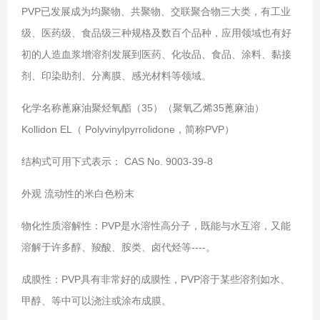
PVP已发展成为均聚物、共聚物、交联聚合物三大类，有工业
级、医药级、食品级三种规格及数百个品种，应用领域也有好
初的人造血浆增溶剂发展到医药、化妆品、食品、涂料、黏接
剂、印染助剂、分离膜、感光材料等领域。
化学名称蓖麻油聚烃氧酯（35）（聚氧乙烯35蓖麻油）
Kollidon EL（ Polyvinylpyrrolidone，简称PVP）
结构式可用下式表示： CAS No. 9003-39-8
外观 流动性的米白色粉末
物化性质溶解性：PVP是水溶性高分子，既能与水互溶，又能
溶解于许多醇、羧酸、胺类、卤代烃等----。
成膜性：PVP具有非常好的成膜性，PVP溶于某些溶剂如水、
甲醇、等中可以浇注或涂布成膜。