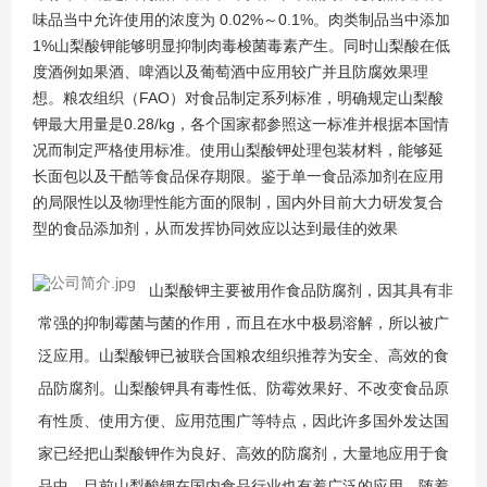
味品当中允许使用的浓度为 0.02%～0.1%。肉类制品当中添加
1%山梨酸钾能够明显抑制肉毒梭菌毒素产生。同时山梨酸在低
度酒例如果酒、啤酒以及葡萄酒中应用较广并且防腐效果理
想。粮农组织（FAO）对食品制定系列标准，明确规定山梨酸
钾最大用量是0.28/kg，各个国家都参照这一标准并根据本国情
况而制定严格使用标准。使用山梨酸钾处理包装材料，能够延
长面包以及干酷等食品保存期限。鉴于单一食品添加剂在应用
的局限性以及物理性能方面的限制，国内外目前大力研发复合
型的食品添加剂，从而发挥协同效应以达到最佳的效果
山梨酸钾主要被用作食品防腐剂，因其具有非
常强的抑制霉菌与
菌的作用，而且在水中极易溶解，所以被广
泛应用。山梨酸钾已被联合国粮农组织推荐为安全、高效的食
品防腐剂。山梨酸钾具有毒性低、防霉效果好、不改变食品原
有性质、使用方便、应用范围广等特点，因此许多国外发达国
家已经把山梨酸钾作为良好、高效的防腐剂，大量地应用于食
品中。目前山梨酸钾在国内食品行业也有着广泛的应用，随着