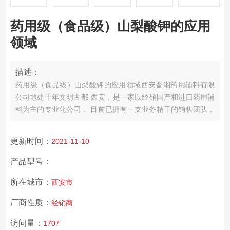
药用级（食品级）山梨酸钾的应用
领域
描述：
药用级（食品级）山梨酸钾的应用领域
西安晋湘药用辅料有限
公司地处千年文明古都-西安，是一家以经销国产和进口药用辅
料为主的专业化公司，
目前已拥有一支业务精干的销售团队，
与国内多家药辅生产企业建业了业务合作关系，并建立了售后
体系。
服务承诺：我们以一单一瓶起订为客户量体裁衣，全部
更新时间：
2021-11-10
货品按要求配运，保证及时供货。
经营理念：为制药研发网罗
优质药用辅料，助力行业信息化时代高效发展。
产品型号：
所在城市：
西安市
厂商性质：
经销商
访问量：
1707