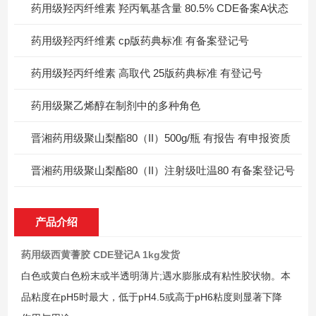
药用级羟丙纤维素 羟丙氧基含量 80.5% CDE备案A状态
药用级羟丙纤维素 cp版药典标准 有备案登记号
药用级羟丙纤维素 高取代 25版药典标准 有登记号
药用级聚乙烯醇在制剂中的多种角色
晋湘药用级聚山梨酯80（II）500g/瓶 有报告 有申报资质
晋湘药用级聚山梨酯80（II）注射级吐温80 有备案登记号
产品介绍
药用级西黄蓍胶 CDE登记A 1kg发货
白色或黄白色粉末或半透明薄片;遇水膨胀成有粘性胶状物。本
品粘度在pH5时最大，低于pH4.5或高于pH6粘度则显著下降