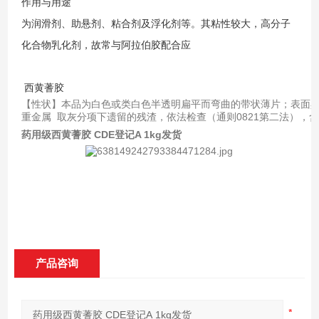
作用与用途
为润滑剂、
助悬剂
、粘合剂及浮化剂等。其粘性较大，高分子
化合物乳化剂，故常与
阿拉伯胶
配合应
西黄蓍胶
【性状】本品为白色或类白色半透明扁平而弯曲的带状薄片；表面具平行细
重金属  取灰分项下遗留的残渣，依法检查（通则0821第二法），
药用级西黄蓍胶 CDE登记A 1kg发货
产品咨询