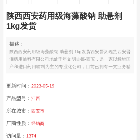
陕西西安药用级海藻酸钠 助悬剂
1kg发货
描述：
陕西西安药用级海藻酸钠 助悬剂 1kg发货
西安晋湘现货西安晋
湘药用辅料有限公司地处千年文明古都-西安，是一家以经销国
产和进口药用辅料为主的专业化公司，
目前已拥有一支业务精
干的销售团队，与国内多家药辅生产企业建业了业务合作关
系，并建立了售后体系。
服务承诺：我们以一单一瓶起订为客
更新时间：
2023-05-19
户量体裁衣，全部货品按要求配运，保证及时供货。
经营理
念：为制药研发网罗优质药用辅料，助力行业信息化时代高效
产品型号：
江西
发展。
所在城市：
西安市
厂商性质：
经销商
访问量：
1374