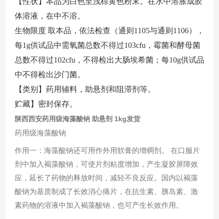
【性状】本品为白色至浅棕黄色粉末。在水中溶胀成胶
体溶液，在中不溶。
生物限度 取本品，依法检查（通则1105与通则1106），
每1g供试品中需氧菌总数不得过103cfu，霉菌和酵母菌
总数不得过102cfu，不得检出大肠埃希菌；每10g供试品
中不得检出沙门菌。
【类别】药用辅料，助悬剂和阻滞剂等。
贮藏】密封保存。
陕西西安药用级海藻酸钠 助悬剂 1kg发货
药用级海藻酸钠
作用一：海藻酸钠还可用作外用软膏的增稠剂。 在口服片
剂中加入褐藻酸钠，可使片剂粘度增加，产生凝胶屏障效
应，延长了药物的释放时间，减轻不良反应。国内以褐藻
酸钠为基质制成了长效消心痛片，在抗生素、胰岛素、激
素药物的溶液中加入褐藻酸钠，也可产生长效作用。