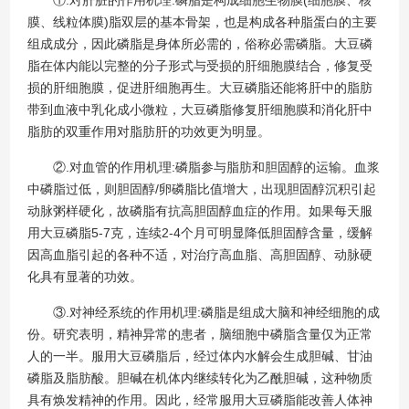
膜、线粒体膜)脂双层的基本骨架，也是构成各种脂蛋白的主要
组成成分，因此磷脂是身体所必需的，俗称必需磷脂。大豆磷
脂在体内能以完整的分子形式与受损的肝细胞膜结合，修复受
损的肝细胞膜，促进肝细胞再生。大豆磷脂还能将肝中的脂肪
带到血液中乳化成小微粒，大豆磷脂修复肝细胞膜和消化肝中
脂肪的双重作用对脂肪肝的功效更为明显。
②.对血管的作用机理:磷脂参与脂肪和胆固醇的运输。血浆
中磷脂过低，则胆固醇/卵磷脂比值增大，出现胆固醇沉积引起
动脉粥样硬化，故磷脂有抗高胆固醇血症的作用。如果每天服
用大豆磷脂5-7克，连续2-4个月可明显降低胆固醇含量，缓解
因高血脂引起的各种不适，对治疗高血脂、高胆固醇、动脉硬
化具有显著的功效。
③.对神经系统的作用机理:磷脂是组成大脑和神经细胞的成
份。研究表明，精神异常的患者，脑细胞中磷脂含量仅为正常
人的一半。服用大豆磷脂后，经过体内水解会生成胆碱、甘油
磷脂及脂肪酸。胆碱在机体内继续转化为乙酰胆碱，这种物质
具有焕发精神的作用。因此，经常服用大豆磷脂能改善人体神