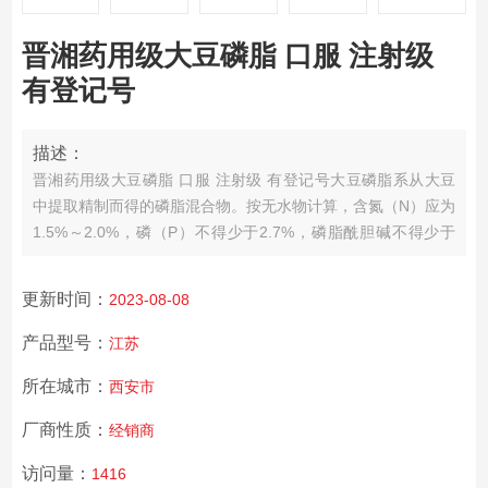
晋湘药用级大豆磷脂 口服 注射级
有登记号
描述：
晋湘药用级大豆磷脂 口服 注射级 有登记号
大豆磷脂系从大豆
中提取精制而得的磷脂混合物。按无水物计算，含氮（N）应为
1.5%～2.0%，磷（P）不得少于2.7%，磷脂酰胆碱不得少于
45.0%，磷脂酰胺不得过30.0%，磷脂酰胆碱和磷脂酰胺总量不
得少于70%。
【性状】 本品为黄色至棕色的半固体、块
更新时间：
2023-08-08
状体。
产品型号：
江苏
所在城市：
西安市
厂商性质：
经销商
访问量：
1416