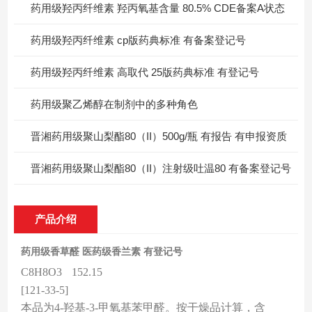
药用级羟丙纤维素 羟丙氧基含量 80.5% CDE备案A状态
药用级羟丙纤维素 cp版药典标准 有备案登记号
药用级羟丙纤维素 高取代 25版药典标准 有登记号
药用级聚乙烯醇在制剂中的多种角色
晋湘药用级聚山梨酯80（II）500g/瓶 有报告 有申报资质
晋湘药用级聚山梨酯80（II）注射级吐温80 有备案登记号
产品介绍
药用级香草醛 医药级香兰素 有登记号
C8H8O3
152.15
[121-33-5]
本品为
4-
羟基
-3-
甲氧基苯甲醛。按干燥品计算，含