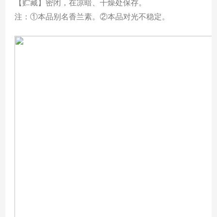
【贮藏】密闭，在凉暗、干燥处保存。
注：
①本品别名香兰素。②本品对光不稳定。