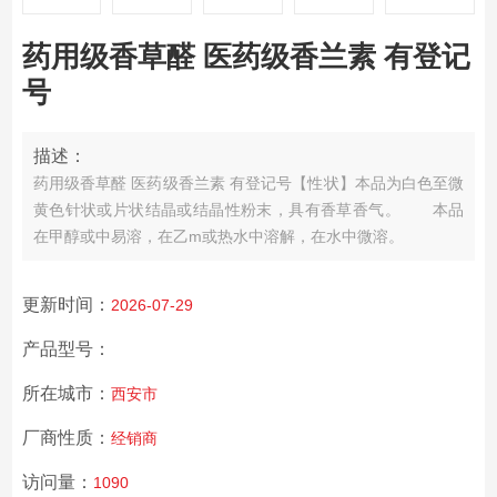
药用级香草醛 医药级香兰素 有登记
号
描述：
药用级香草醛 医药级香兰素 有登记号
【性状】本品为白色至微
黄色针状或片状结晶或结晶性粉末，具有香草香气。
本品
在甲醇或中易溶，在乙m或热水中溶解，在水中微溶。
更新时间：
2026-07-29
产品型号：
所在城市：
西安市
厂商性质：
经销商
访问量：
1090