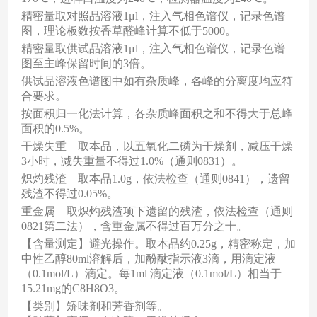
精密量取对照品溶液
1
μ
l
，注入气相色谱仪，记录色谱
图，理论板数按香草醛峰计算不低于
5000
。
精密量取供试品溶液
1
μ
l
，注入气相色谱仪，记录色谱
图至主峰保留时间的
3
倍。
供试品溶液色谱图中如有杂质峰，各峰的分离度均应符
合要求。
按面积归一化法计算，各杂质峰面积之和不得大于总峰
面积的
0.5%
。
干燥失重 取本品，以五氧化二磷为干燥剂，减压干燥
3
小时，减失重量不得过
1.0%
（通则
0831
）。
炽灼残渣 取本品
1.0g
，依法检查（通则
0841
），遗留
残渣不得过
0.05%
。
重金属 取炽灼残渣项下遗留的残渣，依法检查（通则
0821
第二法），含重金属不得过百万分之十。
【含量测定】避光操作。取本品约
0.25g
，精密称定，加
中性乙醇
80ml
溶解后，加酚酞指示液
3
滴，用滴定液
（
0.1mol/L
）滴定。每
1ml
滴定液（
0.1mol/L
）相当于
15.21mg
的
C8H8O3
。
【类别】矫味剂和芳香剂等。