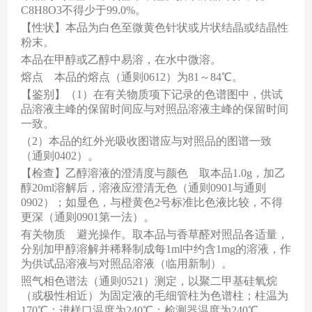
C8H8O3
不得少于
99.0%
。
【性状】本品为白色至微黄色针状或片状结晶或结晶性
粉末。
本品在甲醇或乙醇中易溶，在水中微溶。
熔点 本品的熔点（通则
0612
）为
81
～
84
℃。
【鉴别】（
1
）在有关物质项下记录的色谱图中，供试
品溶液主峰的保留时间应与对照品溶液主峰的保留时间
一致。
（
2
）本品的红外光吸收图谱应与对照品的图谱一致
（通则
0402
）。
【检查】乙醇溶液的澄清度与颜色 取本品
1.0g
，加乙
醇
20ml
溶解后，溶液应澄清无色（通则
0901
与通则
0902
）；如显色，与橙黄色
2
号标准比色液比较，不得
更深（通则
0901
第一法）。
有关物质 避光操作。取本品与香草醛对照品各适量，
分别加甲醇溶解并稀释制成每
1ml
中约含
1mg
的溶液，作
为供试品溶液与对照品溶液（临用新制）。
照气相色谱法（通则
0521
）测定，以聚二甲基硅氧烷
（或极性相近）为固定液的毛细管柱为色谱柱；柱温为
170
℃；进样口温度为
240
℃；检测器温度为
240
℃。