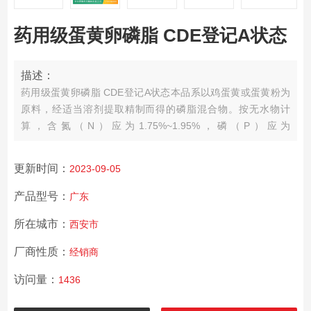
药用级蛋黄卵磷脂 CDE登记A状态
描述：
药用级蛋黄卵磷脂 CDE登记A状态
本品系以鸡蛋黄或蛋黄粉为
原料，经适当溶剂提取精制而得的磷脂混合物。按无水物计
算，含氮（N）应为1.75%~1.95%，磷（P）应为
3.5%~4.1%，磷脂酰胆碱不得少于68%，磷脂酰乙醇胺不得过
20%，磷脂酰胆碱和磷脂酰乙醇胺的总量不得少于80%。
更新时间：
2023-09-05
产品型号：
广东
所在城市：
西安市
厂商性质：
经销商
访问量：
1436