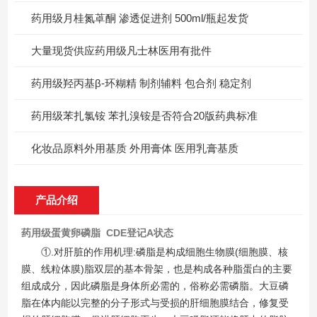
药用级月桂氮䓬酮 渗透促进剂 500ml/瓶起发货
大量现货供应药用级凡士林医用有批件
药用级羟丙基β-环糊精 制剂辅料 包合剂 稳定剂
药用级苯扎氯铵 苯扎溴铵是否符合20版药典标准
化妆品原料外用基质 外用膏体 医用乳膏基质
产品介绍
药用级蛋黄卵磷脂 CDE登记A状态
①.对肝脏的作用机理:磷脂是构成细胞生物膜(细胞膜、核
膜、线粒体膜)脂双层的基本骨架，也是构成各种脂蛋白的主要
组成成分，因此磷脂是身体所必需的，俗称必需磷脂。大豆磷
脂在体内能以完整的分子形式与受损的肝细胞膜结合，修复受