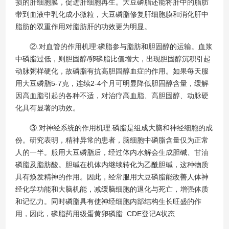
损的肝细胞膜，促进肝细胞再生。大豆磷脂还能将肝中的脂肪
带到血液中乳化成小微粒，大豆磷脂修复肝细胞膜和消化肝中
脂肪的双重作用对脂肪肝的功效更为明显。
②.对血管的作用机理:磷脂参与脂肪和胆固醇的运输。血浆
中磷脂过低，则胆固醇/卵磷脂比值增大，出现胆固醇沉积引起
动脉粥样硬化，故磷脂有抗高胆固醇血症的作用。如果每天服
用大豆磷脂5-7克，连续2-4个月可明显降低胆固醇含量，缓解
因高血脂引起的各种不适，对治疗高血脂、高胆固醇、动脉硬
化具有显著的功效。
③.对神经系统的作用机理:磷脂是组成大脑和神经细胞的成
份。研究表明，精神异常的患者，脑细胞中磷脂含量仅为正常
人的一半。服用大豆磷脂后，经过体内水解会生成胆碱、甘油
磷脂及脂肪酸。胆碱在机体内继续转化为乙酰胆碱，这种物质
具有焕发精神的作用。因此，经常服用大豆磷脂能改善人体神
经化学功能和大脑机能，减缓脑细胞的退化与死亡，增强体质
和记忆力。同时磷脂具有使神经细胞内部结构生长旺盛的作
用，因此，磷脂药用级蛋黄卵磷脂 CDE登记A状态