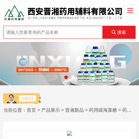
搜索
产品展示
当前位置：
首页
>
产品展示
>
晋湘新品
>
药用级海藻糖
> 药用级海藻糖 医药辅料 保湿剂 矫味剂