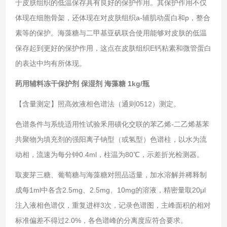
于皮肤组织的低温保存具有良好的保护作用。其保护作用不仅
体现在细胞骨架，还体现在对皮肤组织a-辅肌动蛋白和p，整合
素等的保护。海藻糖与二甲基亚矾联合使用能够对皮肤的低温
保存起到更好的保护作用，这点在皮肤组织E钙粘素和微管蛋白
的表达中均有所体现。
药用辅料冻干保护剂 保湿剂 海藻糖 1kg/瓶
【含量测定】照高效液相色谱法（通则0512）测定。
色谱条件与系统适用性试验釆用磺化交联的苯乙烯-二乙烯基苯
共聚物为填充剂的强阳离子钠型（或氢型）色谱柱，以水为流
动相，流速为每分钟0.4ml，柱温为80℃，示差折光检测器。
取麦芽三糖、葡萄糖与海藻糖对照品适量，加水溶解并稀释制
成每1ml中各含2.5mg、2.5mg、10mg的溶液，精密量取20μl
注入液相色谱仪，重复进样3次，记录色谱图，主峰面积的相对
标准偏差不得过2.0%，各色谱峰的分离度应符合要求。