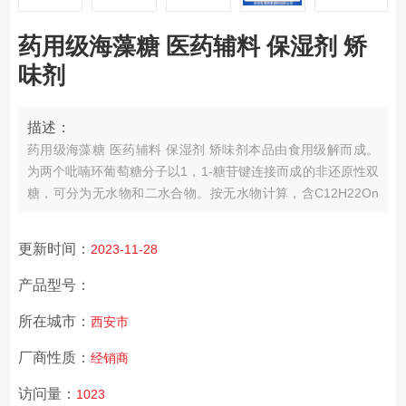
药用级海藻糖 医药辅料 保湿剂 矫
味剂
描述：
药用级海藻糖 医药辅料 保湿剂 矫味剂
本品由食用级解而成。
为两个吡喃环葡萄糖分子以1，1-糖苷键连接而成的非还原性双
糖，可分为无水物和二水合物。按无水物计算，含C12H22On
应为98.0%～102.0%。
【性状】本品为白色或类白色结晶性粉
末。
更新时间：
2023-11-28
产品型号：
所在城市：
西安市
厂商性质：
经销商
访问量：
1023