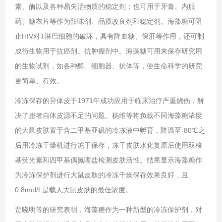
素、酶以及各种易失活物质的稳定剂；也可用于牙膏、内服
药、糖衣片等作为甜味剂、品质改良剂和稳定剂。海藻糖可阻
止HIV对T淋巴细胞的破坏，具有降血糖、保肝等作用，还可制
成衍生物用于抗癌剂、抗肿瘤剂中。海藻糖可用来保存研究用
的生物试剂，如各种酶、细胞器、抗体等，使生命科学的研究
更简单、有效。
冷冻保存的异体皮于1971年成功应用于临床治疗严重烧伤，解
决了患者自体皮源不足的问题。杨维等将负载不同海藻糖浓度
的大鼠皮肤置于含二甲基亚矾的冷冻液中孵育，降温至-80℃之
后用冷冻干燥机进行冻干保存，冻干皮肤水化复原后使用双梭
基荧光素和四甲基偶氮哩盐检测皮肤活性。结果显示海藻糖作
为冷冻保护剂进行大鼠皮肤的冷冻干燥保存效果良好，且
0.8mol/L是载人大鼠皮肤的最佳浓度。
贾晓明等的研究表明，海藻糖作为一种新型的冷冻保护剂，对