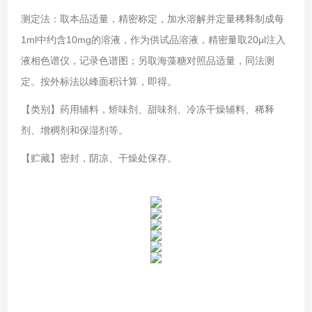
测定法：取本品适量，精密称定，加水溶解并定量稀释制成每
1ml中约含10mg的溶液，作为供试品溶液，精密量取20μl注入
液相色谱仪，记录色谱图；另取海藻糖对照品适量，同法测
定。按外标法以峰面积计算，即得。
【类别】药用辅料，矫味剂、甜味剂、冷冻干燥辅料、稀释
剂、增稠剂和保湿剂等。
【贮藏】密封，阴凉、干燥处保存。