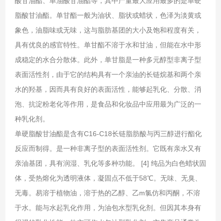
酸甘油酯、单油酸甘油酯等，其中产量最大应用最多的是单硬
脂酸甘油酯。单甘酯一般为油状、脂状或蜡状，色泽为淡黄或
象色，油脂味或无味，这与脂肪基团的大小及饱和程度有关，
具有优良的感官特性。单甘酯不溶于水和甘油，但能在水中形
成稳定的水合分散体。此外，单甘脂是一种多元醇型非离子型
表面活性剂，由于它的结构具有一个亲油的长链烷基和两个亲
水的羟基，因而具有良好的表面活性，能够起乳化、分散、消
泡、抗淀粉老化等作用，是食品和化妆品中应用最为广泛的一
种乳化剂。
单硬脂酸甘油酯是含有C16-C18长链脂肪酸与丙三醇进行酯化
反应而制得。是一种非离子型的表面活性剂。它既有亲水又有
亲油基团，具有润湿、乳化等多种功能。 [4] 纯品为白色蜡状固
体，受热熔化为透明液体，凝固点不低于58℃。无味、无臭、
无毒。易溶于植物油，溶于热的乙醇、乙m氯仿和丙酮，不溶
于水。能与水起乳化作用，为油包水型乳化剂。但因其本身有