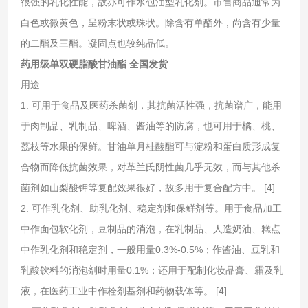
很强的乳化性能，故亦可作水包油型乳化剂。市售商品通常为
白色或微黄色，呈粉末状或珠状。除含有单酯外，尚含有少量
的二酯及三酯。凝固点也较纯品低。
药用级单双硬脂酸甘油酯 全国发货
用途
1. 可用于食品及医药杀菌剂，其抗菌活性强，抗菌谱广，能用
于肉制品、乳制品、啤酒、酱油等的防腐，也可用于橘、桃、
荔枝等水果的保鲜。甘油单月桂酸酯可与淀粉和蛋白质形成复
合物而降低抗菌效果，对革兰氏阴性菌几乎无效，而与其他杀
菌剂如山梨酸钾等复配效果很好，故多用于复合配方中。 [4]
2. 可作乳化剂、助乳化剂、稳定剂和保鲜剂等。用于食品加工
中作面包软化剂，豆制品的消泡，在乳制品、人造奶油、糕点
中作乳化剂和稳定剂，一般用量0.3%-0.5%；作酱油、豆乳和
乳酸饮料的消泡剂时用量0.1%；还用于配制化妆品膏、霜及乳
液，在医药工业中作栓剂基剂和药物载体等。 [4]