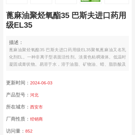
蓖麻油聚烃氧酯35 巴斯夫进口药用
级EL35
描述：
蓖麻油聚烃氧酯35 巴斯夫进口药用级EL35
聚氧蓖麻油又名乳
化剂EL。一种非离子型表面活性剂。淡黄色粘稠液体。低温时
凝固成膏状物。易溶于水，溶于油脂、矿物油、蜡、脂肪酸及
多种有机溶剂。1%水溶液pH值为Chemicalbook6～8。耐酸、
耐硬水和无机盐。低温时耐碱，但强碱能使其水解。主要用作
更新时间：
2024-06-03
农药乳化剂和印花涂料扩散剂。也可用于配制腈纶、维纶等抗
静电纺丝油剂。由蓖麻油与缩合而得.
产品型号：
河北
所在城市：
西安市
厂商性质：
经销商
访问量：
852