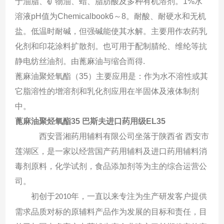
于油脂、矿物油、蜡、脂肪酸及多种有机溶剂。1%水
溶液pH值为Chemicalbook6～8。耐酸、耐硬水和无机
盐。低温时耐碱，但强碱能使其水解。主要用作农药乳
化剂和印花涂料扩散剂。也可用于配制腈纶、维纶等抗
静电纺丝油剂。由蓖麻油与缩合而得.
蓖麻油聚烃氧酯（35）主要应用是：作为水不溶性或其
它脂溶性的增溶剂和乳化剂应用在半固体及液体制剂
中。
蓖麻油聚烃氧酯35 巴斯夫进口药用级EL35
西安晋湘药用辅料有限公司坐落于陕西省
西安市
莲湖区，是一家以经营国产药用辅料及进口药用辅料消
毒剂原料，化学试剂，食品添加剂等为主的综合运营公
司。
初创于
年，一直以来专注为生产研发客户提供
2010
需求品质对标的原辅料产品作为发展的目标和责任，目