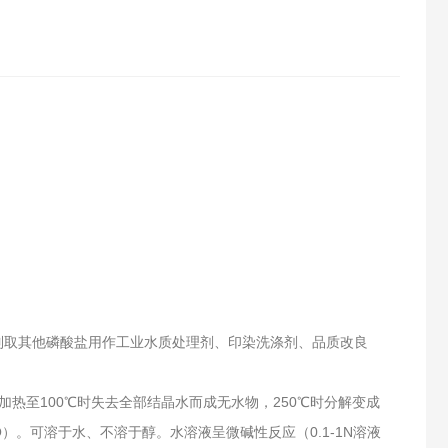
制取其他磷酸盐用作工业水质处理剂、印染洗涤剂、品质改良
热至100℃时失去全部结晶水而成无水物，250℃时分解变成
O）。可溶于水、不溶于醇。水溶液呈微碱性反应（0.1-1N溶液