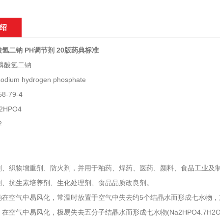
绍
氢二钠 PH调节剂 20版药典标准
磷酸氢二钠
ium hydrogen phosphate
8-79-4
2HPO4
2
剂、织物增重剂、防火剂，并用于釉药、焊药、医药、颜料、食品工业及
剂、抗生素培养剂、生化处理剂、食品品质改良剂。
钠在空气中易风化，常温时放置于空气中失去约5个结晶水而形成七水物，加
在空气中易风化，极易失去五分子结晶水而形成七水物(Na2HPO4.7H2