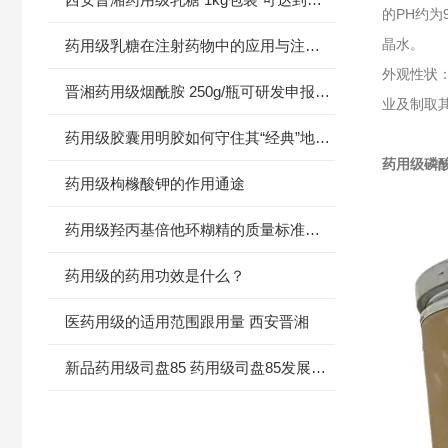
的PH约为
晶水。
药用级乳糖在注射药物中的应用与注意事项
外观性状
晋湘药用级烟酰胺 250g/瓶可研发申报使用提供资质
业及制取
药用级胶囊用明胶如何守住其“经典”地位？
药用级磷酸
药用级枸橼酸钾的作用通途
药用级羟丙基倍他环糊精的质量标准使用方法
药用级的药用功效是什么？
医药用级的适用范围跟用量 西安晋湘
新品药用级司盘85 药用级司盘85发展行情