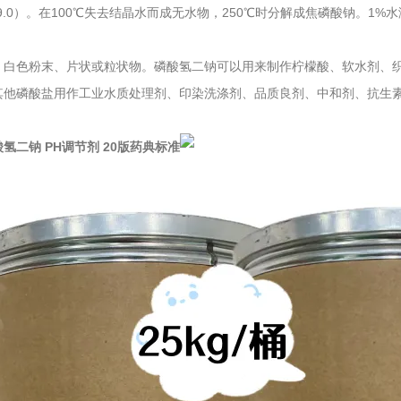
9.0）。在100℃失去结晶水而成无水物，250℃时分解成焦磷酸钠。1%水溶
：白色粉末、片状或粒状物。磷酸氢二钠可以用来制作柠檬酸、软水剂、
其他磷酸盐用作工业水质处理剂、印染洗涤剂、品质良剂、中和剂、抗生
氢二钠 PH调节剂 20版药典标准