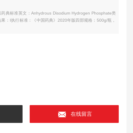
版药典标准
英文：Anhydrous Disodium Hydrogen Phosphate
类
果：I
执行标准：《中国药典》2020年版四部
规格：500g/瓶，
在线留言