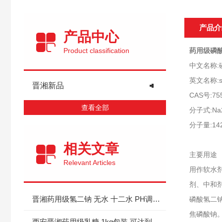
产品介
产品中心
Product classification
药用级磷酸
中文名称:
英文名称:sod
晋湘新品
CAS号:755
查看全部
分子式:Na
分子量:14
相关文章
主要用途
Relevant Articles
用作软水
剂、中和
晋湘药用级氢二钠 无水 十二水 PH调节剂
磷酸氢二
焦磷酸钠。
西安晋湘药用级乳糖 1kg包装 可达到注射用标准