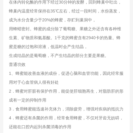
在体内转化酶的作用下经过30分钟的发酵，回到蜂巢中吐出，
蜂巢内温度经常保持在35℃左右，经过一段时间，水份蒸发，
成为水分含量少于20%的蜂蜜，存贮到巢洞中，
用蜂蜡密封。蜂蜜的成分除了葡萄糖、果糖之外还含有各种维
生素、矿物质和氨基酸。1千克的蜂蜜含有2940卡的热量。蜂
蜜是糖的过饱和溶液，低温时会产生结晶，
生成结晶的是葡萄糖，不产生结晶的部分主要是果糖。
普通功效
1、蜂蜜能改善血液的成份，促进心脑和血管功能，因此经常服
用对于心血管病人很有好处
2．蜂蜜对肝脏有保护作用，能促使肝细胞再生，对脂肪肝的形
成有一定的抑制作用
3．食用蜂蜜能迅速补充体力，消除疲劳，增强对疾病的抵抗力
4．蜂蜜还有杀菌的作用，经常食用蜂蜜，不仅对牙齿无妨碍，
还能在口腔内起到杀菌消毒的作用