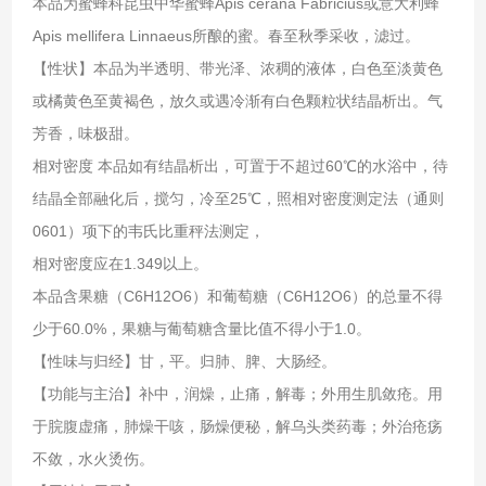
本品为蜜蜂科昆虫中华蜜蜂Apis cerana Fabricius或意大利蜂
Apis mellifera Linnaeus所酿的蜜。春至秋季采收，滤过。
【性状】本品为半透明、带光泽、浓稠的液体，白色至淡黄色
或橘黄色至黄褐色，放久或遇冷渐有白色颗粒状结晶析出。气
芳香，味极甜。
相对密度 本品如有结晶析出，可置于不超过60℃的水浴中，待
结晶全部融化后，搅匀，冷至25℃，照相对密度测定法（通则
0601）项下的韦氏比重秤法测定，
相对密度应在1.349以上。
本品含果糖（C6H12O6）和葡萄糖（C6H12O6）的总量不得
少于60.0%，果糖与葡萄糖含量比值不得小于1.0。
【性味与归经】甘，平。归肺、脾、大肠经。
【功能与主治】补中，润燥，止痛，解毒；外用生肌敛疮。用
于脘腹虚痛，肺燥干咳，肠燥便秘，解乌头类药毒；外治疮疡
不敛，水火烫伤。