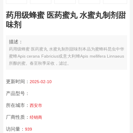
药用级蜂蜜 医药蜜丸 水蜜丸制剂甜
味剂
描述：
药用级蜂蜜 医药蜜丸 水蜜丸制剂甜味剂
本品为蜜蜂科昆虫中华
蜜蜂Apis cerana Fabricius或意大利蜂Apis mellifera Linnaeus
所酿的蜜。春至秋季采收，滤过。
更新时间：
2025-02-10
产品型号：
所在城市：
西安市
厂商性质：
经销商
访问量：
939