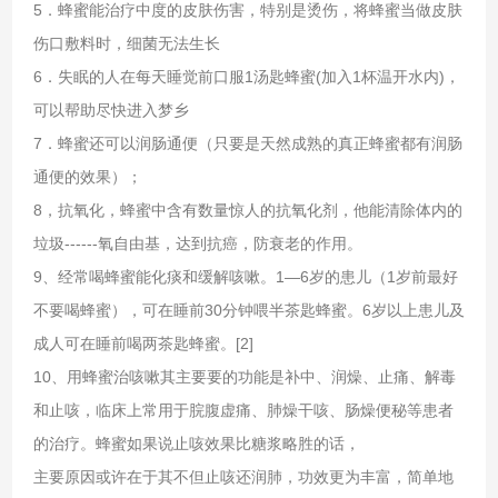
5．蜂蜜能治疗中度的皮肤伤害，特别是烫伤，将蜂蜜当做皮肤
伤口敷料时，细菌无法生长
6．失眠的人在每天睡觉前口服1汤匙蜂蜜(加入1杯温开水内)，
可以帮助尽快进入梦乡
7．蜂蜜还可以润肠通便（只要是天然成熟的真正蜂蜜都有润肠
通便的效果）；
8，抗氧化，蜂蜜中含有数量惊人的抗氧化剂，他能清除体内的
垃圾------氧自由基，达到抗癌，防衰老
的作用。
9、经常喝蜂蜜能化痰和缓解咳嗽。1—6岁的患儿（1岁前最好
不要喝蜂蜜），可在睡前30分钟喂半茶匙蜂蜜。6岁以上患儿及
成人可在睡前喝两茶匙蜂蜜。[2]
10、用蜂蜜治咳嗽其主要要的功能是补中、润燥、止痛、解毒
和止咳，临床上常用于脘腹虚痛、肺燥干咳、肠燥便秘等患者
的治疗。蜂蜜如果说止咳效果比糖浆略胜的话，
主要原因或许在于其不但止咳还润肺，功效更为丰富，简单地