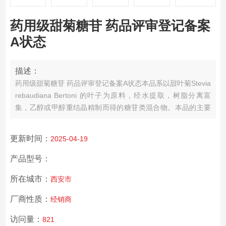
药用级甜菊糖苷 药品评审登记备案
A状态
描述：
药用级甜菊糖苷 药品评审登记备案A状态
本品系以甜叶菊Stevia
rebaudiana Bertoni 的叶子为原料，经水提取，树脂分离富
集，乙醇或甲醇重结晶精制而得的糖苷类混合物。本品的主要
成分为甜菊苷（C38H60O18），通常还伴有瑞鲍迪苷A、B、
C、D、F，杜克苷A，甜茶苷和甜菊双糖苷等多种糖苷类成分。
更新时间：
2025-04-19
按干燥品计算，含甜菊糖苷以甜菊苷（C38H60O18）计，不得
少于95.0%。
产品型号：
所在城市：
西安市
厂商性质：
经销商
访问量：
821