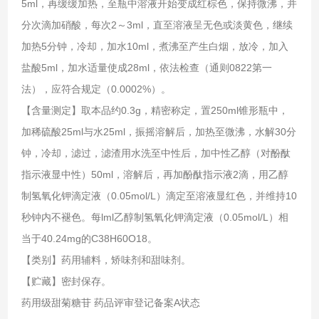
5ml，再缓缓加热，至瓶中溶液开始变成红棕色，保持微沸，并
分次滴加硝酸，每次2～3ml，直至溶液呈无色或淡黄色，继续
加热5分钟，冷却，加水10ml，煮沸至产生白烟，放冷，加入
盐酸5ml，加水适量使成28ml，依法检查（通则0822第一
法），应符合规定（0.0002%）。
【含量测定】取本品约0.3g，精密称定，置250ml锥形瓶中，
加稀硫酸25ml与水25ml，振摇溶解后，加热至微沸，水解30分
钟，冷却，滤过，滤渣用水洗至中性后，加中性乙醇（对酚酞
指示液显中性）50ml，溶解后，再加酚酞指示液2滴，用乙醇
制氢氧化钾滴定液（0.05mol/L）滴定至溶液显红色，并维持10
秒钟内不褪色。每lml乙醇制氢氧化钾滴定液（0.05mol/L）相
当于40.24mg的C38H60O18。
【类别】药用辅料，矫味剂和甜味剂。
【贮藏】密封保存。
药用级甜菊糖苷 药品评审登记备案A状态