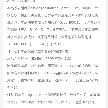
Steviol Glycosides
本品系以甜叶菊Stevia rebaudiana Bertoni 的叶子为原料，经
水提取，树脂分离富集，乙醇或甲醇重结晶精制而得的糖苷类
混合物。本品的主要成分为甜菊苷（C38H60O18），通常还伴
有瑞鲍迪苷A、B、C、D、F，杜克苷A，甜茶苷和甜菊双糖苷
等多种糖苷类成分。按干燥品计算，含甜菊糖苷以甜菊苷
（C38H60O18）计，不得少于95.0%。
【性状】本品为白色或类白色结晶或粉末。
本品在乙醇-水（50∶50）的混合溶液中易溶。
比旋度取本品，精密称定，用乙醇-水（50∶50）的混合溶液溶
解并定量稀释制成每1ml含10.0mg的溶液（如溶液不澄清，应
滤过）。在25℃时，依法测定（通则0621），比旋度应为-30°
至-40°。
砷盐 取本品1.0g，加10ml硝酸浸润样品，放置片刻后，加玻璃
珠数粒，缓缓加热，待作用缓和后，稍冷，沿瓶壁加入硫酸