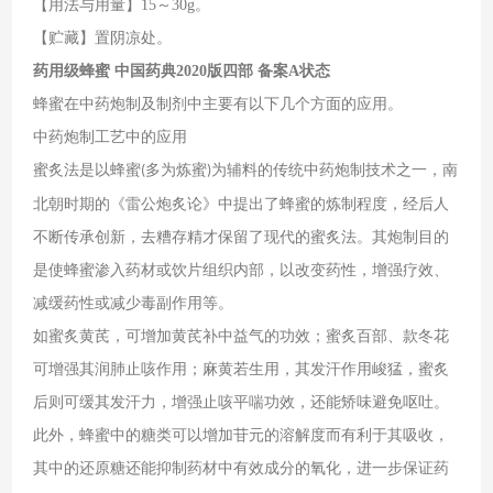
【用法与用量】15～30g。
【贮藏】置阴凉处。
药用级蜂蜜 中国药典2020版四部 备案A状态
蜂蜜在中药炮制及制剂中主要有以下几个方面的应用。
中药炮制工艺中的应用
蜜炙法是以蜂蜜
多为炼蜜
为辅料的传统中药炮制技术之一，南
(
)
北朝时期的《雷公炮炙论》中提出了蜂蜜的炼制程度，经后人
不断传承创新，去糟存精才保留了现代的蜜炙法。其炮制目的
是使蜂蜜渗入药材或饮片组织内部，以改变药性，增强疗效、
减缓药性或减少毒副作用等。
如蜜炙黄芪，可增加黄芪补中益气的功效；蜜炙百部、款冬花
可增强其润肺止咳作用；麻黄若生用，其发汗作用峻猛，蜜炙
后则可缓其发汗力，增强止咳平喘功效，还能矫味避免呕吐。
此外，蜂蜜中的糖类可以增加苷元的溶解度而有利于其吸收，
其中的还原糖还能抑制药材中有效成分的氧化，进一步保证药