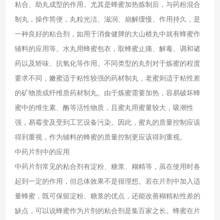
粘合、助丸成型的作用。尤其是蜂蜜加热炼制后，与药粉混合
制丸，操作简便，丸粒光洁、滋润、崩解缓慢、作用持久，是
一种良好的粘合剂，如用于消食健脾的大山楂丸中就有蜂蜜作
辅料的应用等。水丸用蜂蜜包衣，取蜂蜜止痛、解毒、调和诸
药以及矫味、抗氧化等作用。不同类型的丸剂对于炼蜜的程度
要求不同，嫩蜜适于粘性较强的药材制丸，老蜜则适于粘性差
的矿物质或纤维质药材制丸。由于炼蜜需要加热，容易破坏蜂
蜜中的维生素、酶等活性物质，且蜜丸用蜜量较大，吸潮性
强，易霉变及受到工艺设备污染。因此，蜜丸的质量控制应该
得到重视，作为辅料的蜂蜜的质量控制更应该得到重视。
中药片剂中的应用
中药片剂常见的粘合剂有淀粉、糖浆、糊精等，虽在使用时各
起到一定的作用，但总体效果不是很理想。若在片剂中加入适
量蜂蜜，既可保留淀粉、糖浆的优点，还能改善糊精粘性差的
缺点，可以说蜂蜜作为片剂的粘合剂是集百家之长。蜂蜜在片