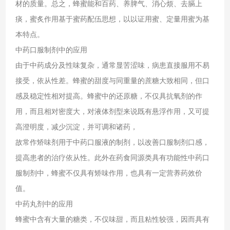
材的质量。总之，蜂蜜能和百药、养脾气、消心烦、去膈上
痰，蜜炙作用基于蜜药配伍思想，以以证用蜜、定量用蜜为基
本特点。
中药口服制剂中的应用
由于中药成分及性味复杂，通常显苦涩味，病患直接服用不易
接受，依从性差。蜂蜜的甜度与同重量的蔗糖大致相同，但口
感及稳定性相对提高。蜂蜜中的还原糖，不仅具抗氧剂的作
用，而且相对密度大，对液体剂型来说既有悬浮作用，又可提
高澄明度，减少沉淀，并可调和诸药，
故常作矫味剂用于中药口服液的制剂，以改善口服制剂口感，
提高患者的治疗依从性。此外在药食同源类具有功能性中药口
服制剂中，蜂蜜不仅具有矫味作用，也具有一定营养药效价
值。
中药丸剂中的应用
蜂蜜中含有大量的糖类，不仅味甜，而且粘性较强，因而具有