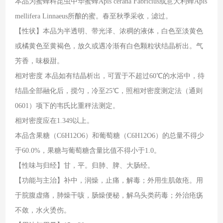
本品为蜜蜂科昆虫中华蜜蜂Apis cerana Fabricius或意大利蜂Apis
mellifera Linnaeus所酿的蜜。春至秋季采收，滤过。
【性状】本品为半透明、带光泽、浓稠的液体，白色至淡黄色
或橘黄色至黄褐色，放久或遇冷渐有白色颗粒状结晶析出。气
芳香，味极甜。
相对密度 本品如有结晶析出，可置于不超过60℃的水浴中，待
结晶全部融化后，搅匀，冷至25℃，照相对密度测定法（通则
0601）项下的韦氏比重秤法测定。
相对密度应在1.349以上。
本品含果糖（C6H12O6）和葡萄糖（C6H12O6）的总量不得少
于60.0%，果糖与葡萄糖含量比值不得小于1.0。
【性味与归经】甘，平。归肺、脾、大肠经。
【功能与主治】补中，润燥，止痛，解毒；外用生肌敛疮。用
于脘腹虚痛，肺燥干咳，肠燥便秘，解乌头类药毒；外治疮疡
不敛，水火烫伤。