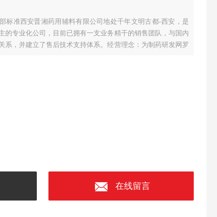
四部标准
西安晋湘药用辅料有限公司地处千年文明古都-西安，是
主的专业化公司，
目前已拥有一支业务精干的销售团队，与国内
关系，并建立了售后技术支持体系。
经营理念：为制药研发网罗
代高效发展。
在线留言