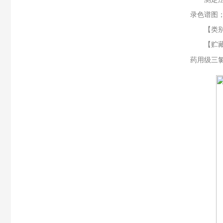
录色谱图
【类别】
【贮藏】
药用级三氯