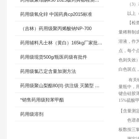
（
3
以上
药用级氧化锌 中国药典cp2015标准
【检查】
（吉林）药用级聚丙烯酸钠NP-700
量稀释制成
溶液，作
药用辅料凡士林（黄白）165kg厂家批发价格
点，每个点
药用级现货500g/瓶医药级有批件
色则失效）
白色斑点
药用级氯己定含量加测方法
有关
药用级聚山梨酯80(II) 供注级 灭菌型 有登记号
量瓶中，
键合硅胶薄
*销售药用级羟苯甲酯
15%硫酸
【含量测
药用级溶剂
色谱条件
板数按三氯
测定法 