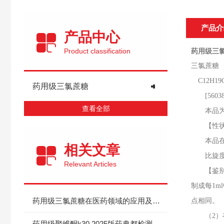
产品介
产品中心
Product classification
药用级三氯
三氯蔗糖
C12H19C
药用级三氯蔗糖
[5603
查看全部
本品
【性状】
本品在水
相关文章
比旋度
Relevant Articles
【鉴别
制成每1
药用级三氯蔗糖在医药领域的应用及其优势
点相同。
（
2
药用级聚维酮k30 2025版药典都检测哪些项目