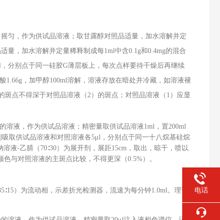
刻度，摇匀，作为供试品溶液；取甘露醇对照品适量，加水溶解并定
量，加水溶解并定量稀释制成每1ml中含0.1g和0.4mg的混合
μl，分别点于同一硅胶G薄层板上，每次点样要待干燥后再继续
1.66g，加甲醇100ml溶解，溶液存放在暗处并冷藏，如溶液褪
液的斑点不得深于对照品溶液（2）的斑点；对照品溶液（1）应显
.1g的溶液，作为供试品溶液；精密量取供试品溶液1ml，置200ml
别吸取供试品溶液和对照溶液各5μl，分别点于同一十八烷基硅烷
%氯化钠溶液-乙腈（70∶30）为展开剂，展距15cm，取出，晾干，喷以
颜色与对照溶液的主斑点比较，不得更深（0.5%）。
电话
85∶15）为流动相，示差折光检测器，流速为每分钟1.0ml。理论
0mg的溶液，作为供试品溶液，精密量取20μl注入液相色谱仪，记