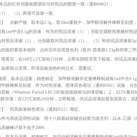
）本品的红外光吸收图谱应与对照品的图谱一致（通则0402）。
（
1）、（2）两项可选做一项。
 水解产物 取本品
2.5g，置10ml量瓶中，加甲醇溶解并稀释至
每1ml中含0.1g的溶液，作为对照品溶液（1）；另取甘露醇和果糖对照品适
为对照品溶液（2）。分别吸取对照品溶液（1）、（2）和供试品溶液各5
的面积要基本相同，点样完毕后用显色剂（取对-茴香胺1.23g和邻苯二甲酸
喷雾后，在100℃±2℃加热15分钟，立即在阴暗背景下检视。供试品溶
，如果斑点变黑，即薄层板加热时间过长，需重试。
物质 取本品适量，精密称定，加甲醇溶解并定量稀释制成每
1ml中含0
用甲醇稀释至刻度，作为对照溶液。照薄层色谱法（通则0502）试验，分
层板（Whatman Partisil LKC18F板或效能相当的薄层板）上，以5
甲醇溶液，在125℃加热10分钟，立即检视。供试品溶液如显杂质斑点，其
定】 照高效液相色谱法（通则
0512）测定。
与系统适用性试验 用十八烷基硅烷键合硅胶为填充剂，以水
-乙腈（
蔗糖峰计算不低于2000。
取本品适量，精密称定，加流动相溶解并定量稀释制成每
1ml中含1