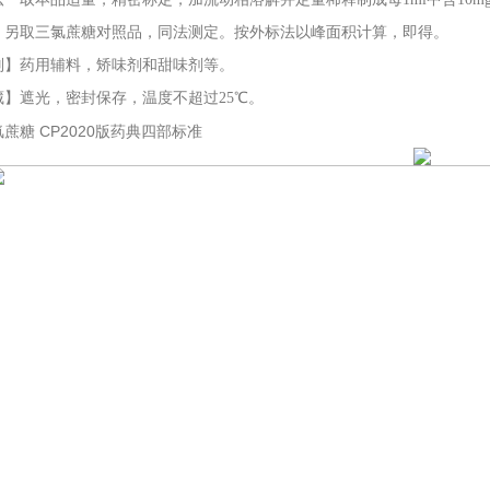
；另取三氯蔗糖对照品，同法测定。按外标法以峰面积计算，即得。
药用辅料，矫味剂和甜味剂等。
遮光，密封保存，温度不超过
25℃。
蔗糖 CP2020版药典四部标准