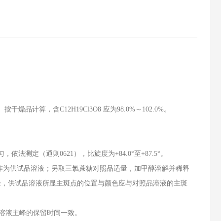
按干燥品计算，含C12H19Cl3O8 应为98.0%～102.0%。
依法测定（通则0621），比旋度为+84.0°至+87.5°。
溶液，作为供试品溶液；另取三氯蔗糖对照品适量，加甲醇溶解并稀释
试验，供试品溶液所显主斑点的位置与颜色应与对照品溶液的主斑
溶液主峰的保留时间一致。