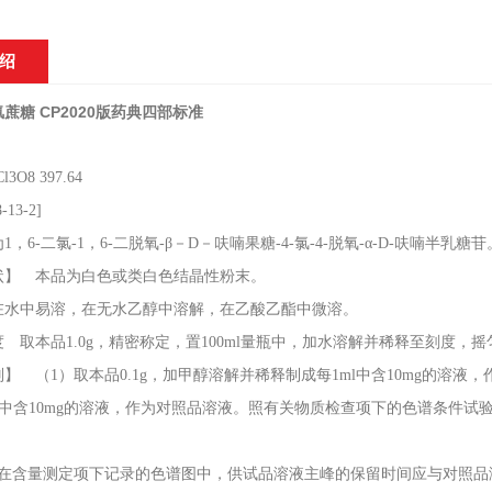
绍
蔗糖 CP2020版药典四部标准
l3O8 397.64
8-13-2]
为
1，6-二氯-1，6-二脱氧-β－D－呋喃果糖-4-氯-4-脱氧-α-D-呋喃半乳糖苷。
 本品为白色或类白色结晶性粉末。
中易溶，在无水乙醇中溶解，在乙酸乙酯中微溶。
 取本品
1.0g，精密称定，置100ml量瓶中，加水溶解并稀释至刻度，摇匀，
】 （
1）取本品0.1g，加甲醇溶解并稀释制成每1ml中含10mg的
ml中含10mg的溶液，作为对照品溶液。照有关物质检查项下的色谱条件
）在含量测定项下记录的色谱图中，供试品溶液主峰的保留时间应与对照品