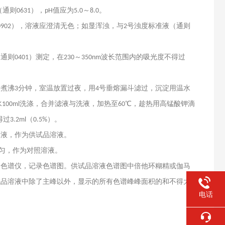
（通则
），
值应为
～
。
0631
pH
5.0
8.0
），溶液应澄清无色；如显浑浊，与
号浊度标准液（通则
0902
2
（通则
）测定，在
～
波长范围内的吸光度不得过
0401
230
350nm
缓煮沸
分钟，室温放置过夜，用
号垂熔漏斗滤过，沉淀用温水
3
4
水
洗涤，合并滤液与洗液，加热至
℃，趁热用高锰酸钾滴
100ml
60
得过
（
）。
3.2ml
0.5%
溶液，作为供试品溶液。
匀，作为对照溶液。
相色谱仪，记录色谱图。供试品溶液色谱图中倍他环糊精或伽马
试品溶液中除了主峰以外，显示的所有色谱峰峰面积的和不得大
电话