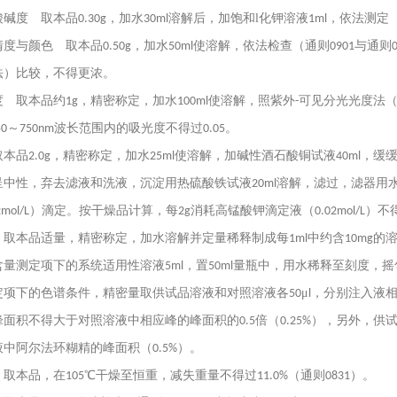
酸碱度 取本品
，加水
溶解后，加饱和l化钾溶液
，依法测定
0.30g
30ml
1ml
清度与颜色 取本品
，加水
使溶解，依法检查（通则
与通则
0.50g
50ml
0901
法）比较，不得更浓。
度 取本品约
，精密称定，加水
使溶解，照紫外
可见分光光度法
1g
100ml
-
～
波长范围内的吸光度不得过
。
50
750nm
0.05
取本品
，精密称定，加水
使溶解，加碱性酒石酸铜试液
，缓
2.0g
25ml
40ml
呈中性，弃去滤液和洗液，沉淀用热硫酸铁试液
溶解，滤过，滤器用
20ml
）滴定。按干燥品计算，每
消耗高锰酸钾滴定液（
）不
2mol/L
2g
0.02mol/L
 取本品适量，精密称定，加水溶解并定量稀释制成每
中约含
的
1ml
10mg
含量测定项下的系统适用性溶液
，置
量瓶中，用水稀释至刻度，摇
5ml
50ml
定项下的色谱条件，精密量取供试品溶液和对照溶液各
μ
，分别注入液
50
l
峰面积不得大于对照溶液中相应峰的峰面积的
倍（
），另外，供
0.5
0.25%
液中阿尔法环糊精的峰面积（
）。
0.5%
 取本品，在
℃干燥至恒重，减失重量不得过
（通则
）。
105
11.0%
0831