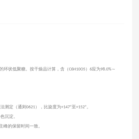
的环状低聚糖。按干燥品计算，含（
）
应为
～
C6H10O5
6
98.0%
依法测定（通则
），比旋度为
°至
°。
0621
+147
+152
褐色沉淀。
主峰的保留时间一致。