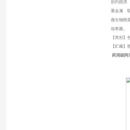
炽灼残渣
重金属 
微生物限
埃希菌。
【类别】
【贮藏】
药用级阿尔