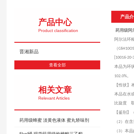
产品介
产品中心
Product classification
药用级阿尔
阿尔法环
（
C6H10O
晋湘新品
[10016-20-
查看全部
本品为环
。
102.0%
【性状】
相关文章
本品在水
Relevant Articles
比旋度 
【鉴别】
药用级蜂蜜 淡黄色液体 蜜丸矫味剂
（
）在含
2
（
）本品
3
5kg/桶 现货药用级枸橼酸三乙酯