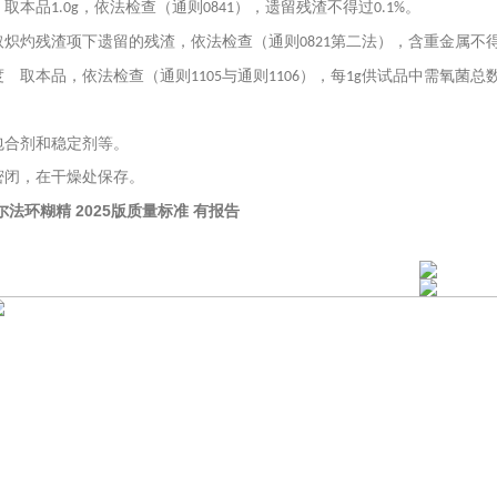
 取本品
，依法检查（通则
），遗留残渣不得过
。
1.0g
0841
0.1%
取炽灼残渣项下遗留的残渣，依法检查（通则
第二法），含重金属不
0821
度 取本品，依法检查（通则
与通则
），每
供试品中需氧菌总
1105
1106
1g
包合剂和稳定剂等。
密闭，在干燥处保存。
法环糊精 2025版质量标准 有报告