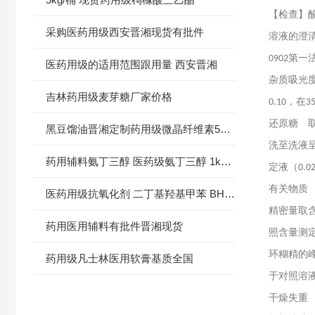
【检查】
采购医药用级西安晋湘现货有批件
溶液的澄
第一
0902
医药用级的适用范围跟用量 西安晋湘
杂质吸光
吉林药用级麦芽糖厂家价格
，在
0.10
3
还原糖 
黑豆馏油晋湘定制药用级微晶纤维素500g/袋
洗至洗液
药用辅料氨丁三醇 医药级氨丁三醇 1kg/袋 有备案登记号
定液（
0.0
有关物质
医药用级抗氧化剂 二丁基羟基甲苯 BHT 药典标准
精密量取
药用医用辅料有批件晋湘现货
照含量测
环糊精的
药用级凡士林医用软膏基质全国
于对照溶
干燥失重