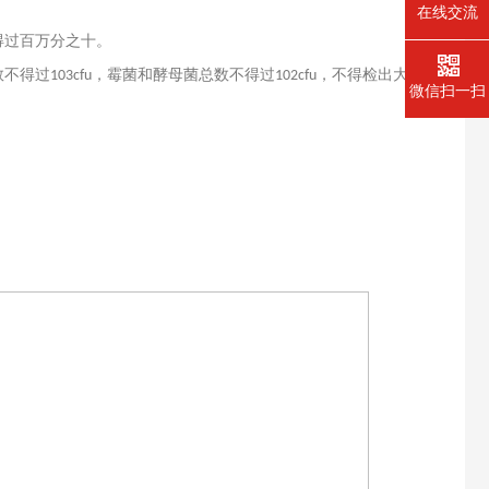
在线交流
得过百万分之十。
数不得过
，霉菌和酵母菌总数不得过
，不得检出大肠
103cfu
102cfu
微信扫一扫