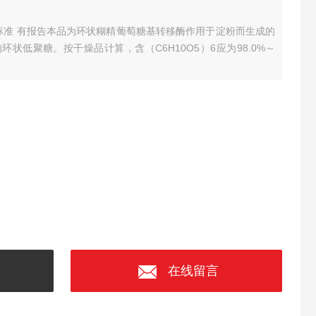
标准 有报告
本品为环状糊精葡萄糖基转移酶作用于淀粉而生成的
的环状低聚糖。按干燥品计算，含（C6H10O5）6应为98.0%～
在线留言