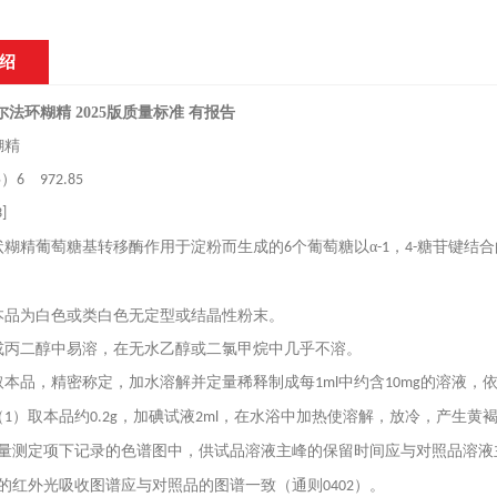
绍
法环糊精 2025版质量标准 有报告
糊精
）
5
6
972.85
3]
状糊精葡萄糖基转移酶作用于淀粉而生成的
个葡萄糖以α
，
糖苷键结合
6
-1
4-
本品为白色或类白色无定型或结晶性粉末。
或丙二醇中易溶，在无水乙醇或二氯甲烷中几乎不溶。
取本品，精密称定，加水溶解并定量稀释制成每
中约含
的溶液，
1ml
10mg
（
）取本品约
，加碘试液
，在水浴中加热使溶解，放冷，产生黄
1
0.2g
2ml
量测定项下记录的色谱图中，供试品溶液主峰的保留时间应与对照品溶液
的红外光吸收图谱应与对照品的图谱一致（通则
）。
0402