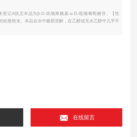
DE登记A状态
本品为β-D-呋喃果糖基-α-D-吡喃葡萄糖苷。
【性
的松散粉末。
本品在水中极易溶解，在乙醇或无水乙醇中几乎不
在线留言