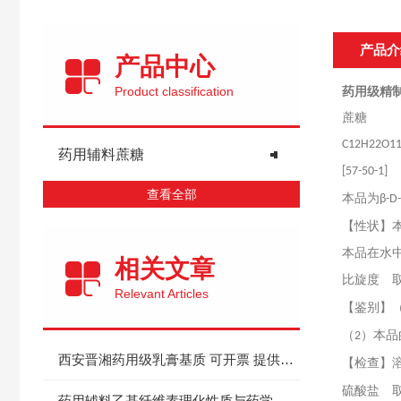
产品介
产品中心
Product classification
药用级精制
蔗糖
C12H22O
药用辅料蔗糖
[57-50-1]
查看全部
本品为
β-D
【性状】
本品在水
相关文章
比旋度 
Relevant Articles
【鉴别】
（
）本品
2
西安晋湘药用级乳膏基质 可开票 提供资质
【检查】
硫酸盐 
药用辅料乙基纤维素理化性质与药学特性