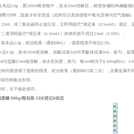
取本品
，置
锥形瓶中，加水
溶解后，精密加碱性枸橼酸铜
5.0g
250ml
25ml
沸腾
分钟，迅速冷却至室温（此时应注意勿使瓶中氧化亚铜与空气接触
5
）
，待二氧化碳停止放出后，立即用硫代*滴定液（
）滴定，
25ml
0.1mol/L
。二者消耗硫代*滴定液（
）的体积差不得过
（
）。
0.1mol/L
2.0ml
0.10%
 取本品
，依法检查（通则
），遗留残渣不得过
。
2.0g
0841
0.1%
本品
，加水
使溶解，加氨试液
与草酸铵试液
，摇匀，放
1.0g
25ml
1ml
5ml
与盐酸
使溶解，加水至刻度，摇匀。每
相当于
的
）
ml
0.5ml
1ml
0.10mg
Ca
5.
取炽灼残渣项下遗留的残渣，依法检查（通则
第二法），含重金属不
0821
矫味剂和黏合剂等。
密封，在干燥处保存。
蔗糖 500g/瓶包装 CDE登记A状态