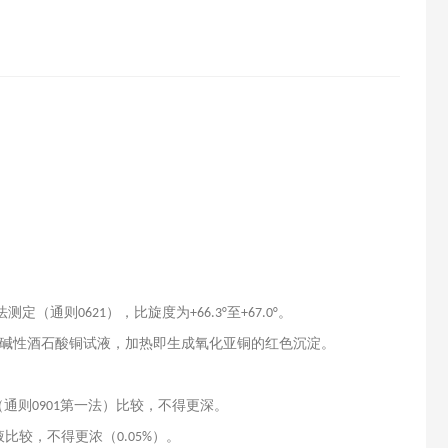
法测定（通则
），比旋度为
至
。
0621
+66.3°
+67.0°
加碱性酒石酸铜试液，加热即生成氧化亚铜的红色沉淀。
（通则
第一法）比较，不得更深。
0901
液比较，不得更浓（
）。
0.05%