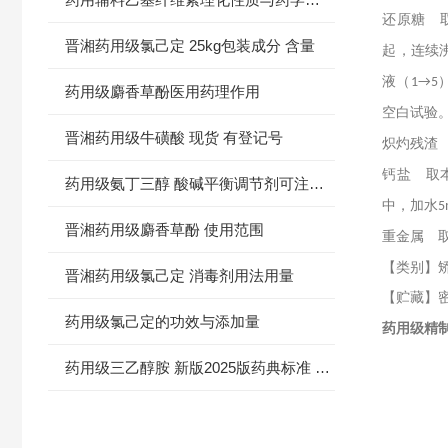
还原糖 
晋湘药用级氯己定 25kg包装成分 含量
起，连续
液（
1→5
药用级麝香草酚医用药理作用
空白试验
晋湘药用级牛磺酸 现货 有登记号
炽灼残渣
钙盐 取
药用级氨丁三醇 酸碱平衡调节剂可注射 CAS77-86-1
中，加水
5
晋湘药用级麝香草酚 使用范围
重金属 
【类别】
晋湘药用级氯己定 消毒剂用法用量
【贮藏】
药用级氯己定的功效与添加量
药用级精制
药用级三乙醇胺 新版2025版药典标准 500g/瓶