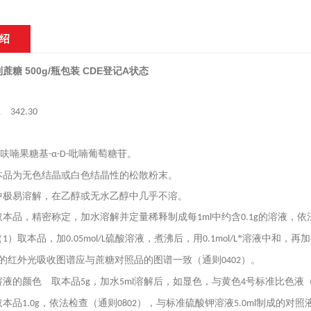
绍
蔗糖 500g/瓶包装 CDE登记A状态
11
342.30
呋喃果糖基
吡喃葡萄糖苷。
-
-α-D-
本品为无色结晶或白色结晶性的松散粉末。
中极易溶解，在乙醇或无水乙醇中几乎不溶。
取本品，精密称定，加水溶解并定量稀释制成每
中约含
的溶液，依
1ml
0.1g
（
）取本品，加
硫酸溶液，煮沸后，用
*溶液中和，再
1
0.05mol/L
0.1mol/L
的红外光吸收图谱应与蔗糖对照品的图谱一致（通则
）。
0402
溶液的颜色 取本品
，加水
溶解后，如显色，与黄色
号标准比色液
5g
5ml
4
取本品
，依法检查（通则
），与标准硫酸钾溶液
制成的对照
1.0g
0802
5.0ml