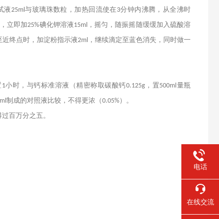
试液
与玻璃珠数粒，加热回流使在
分钟内沸腾，从全沸时
25ml
3
），立即加
碘化钾溶液
，摇匀，随振摇随缓缓加入硫酸溶
25%
15ml
至近终点时，加淀粉指示液
，继续滴定至蓝色消失，同时做一
2ml
置
小时，与钙标准溶液（精密称取碳酸钙
，置
量瓶
1
0.125g
500ml
制成的对照液比较，不得更浓（
）。
0ml
0.05%
得过百万分之五。
电话
在线交流