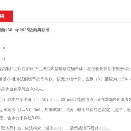
绍
酮k30 cp2025版药典标准
0
）
n
-8]
咯烷酮和乙炔在加压下生成乙烯基吡咯烷酮单体，在催化剂作用下聚合得
烯基
-2-
吡咯烷酮链节的平均数。按无水物计算，含氮（
N
）量应为
11.5%
本品为白色至乳白色粉末。
（
1
）取本品水溶液（
1→50
）
2ml
，加
1mol/L
盐酸溶液
2ml
与重铬酸钾试液
品水溶液（
1→50
）
3ml
，加碘试液
1
～
2
滴，即生成棕红色沉淀，搅拌，溶
定，含水分不得过
5.0%
。
 取本品
1.0g
，依法检查（通则
0841
），遗留残渣不得过
0.1%
。