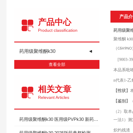
产品介
产品中心
Product classification
药用级聚维
聚维酮
k3
（
C6H9NO
药用级聚维酮k30
[9003-39
查看全部
本品系吡
n
代表
1-
乙
相关文章
【性状】
Relevant Articles
【鉴别】
（
2
）取本
药用级聚维酮k30 医用级PVPk30 新药典标准 有登记号
一法
1
）测
炽灼残渣
药用级聚维酮k30 2025版药典都检测哪些项目