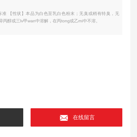
典标准
【性状】本品为白色至乳白色粉末；无臭或稍有特臭，无
丙醇或三lv甲wan中溶解，在丙tong或乙mi中不溶。
在线留言