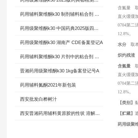
含氮量 
药用辅料聚维酮k30 制剂辅料粘合剂 增溶剂
直火缓缓
0704
第二
药用级聚维酮k30 中国药典2025版四部标准 有登记号
12.8%
。
药用级聚维酮k30 湖南产 CDE备案登记A
水分
取本
炽灼残渣
药用辅料聚维酮k30 片剂中的粘合剂 填充剂
含氮量
取
晋湘药用级聚维酮k30 1kg备案登记号A
直火缓缓
0704
第二
药用辅料氮酮2021年新包装
12.8%
。
西安批发白桦树汁
【类别】
西安晋湘药用辅料黄原胶的性状 溶解性 检测方法
【贮藏】
药用级聚维