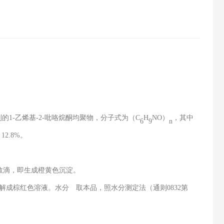
到的
1-
乙烯基
-2-
吡咯烷酮均聚物，分子式为（
C
H
NO
）
，其中
6
9
n
～
12.8%
。
数滴，即生成橙黄色沉淀。
解成棕红色溶液。水分 取本品，照水分测定法（通则
0832
第