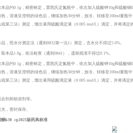
取本品约
0.1g
，精密称定，置凯氏定氮瓶中，依次加入硫酸钾
10g
和硫酸铜
加热，溶液呈澄明的绿色后，继续加热
30
分钟，放冷。转移至
100ml
量瓶中
法或第三法）测定，馏出液用硫酸滴定液（
0.005 mol/L
）滴定，并将滴定
品，照水分测定法（通则
0832
第一法
1
）测定，含水分不得过
5.0%
。
取本品
1.0g
，依法检查（通则
0841
），遗留残渣不得过
0.1%
。
本品约
0.1g
，精密称定，置凯氏定氮瓶中，依次加入硫酸钾
10g
和硫酸铜
加热，溶液呈澄明的绿色后，继续加热
30
分钟，放冷。转移至
100ml
量瓶中
法或第三法）测定，馏出液用硫酸滴定液（
0.005 mol/L
）滴定，并将滴定
黏合剂和助溶剂等。
遮光，密封保存。
酮k30 cp2025版药典标准