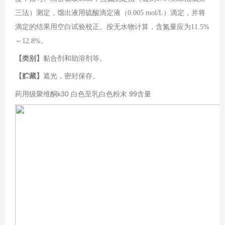
三法）测定，馏出液用硫酸滴定液（
0.005 mol/L
）滴定，并将
滴定的结果用空白试验校正。按无水物计算，含氮量应为
11.5%
～
12.8%
。
【类别】
黏合剂和助溶剂等。
【贮藏】
遮光，密封保存。
药用级聚维酮k30 白色至乳白色粉末 99含量