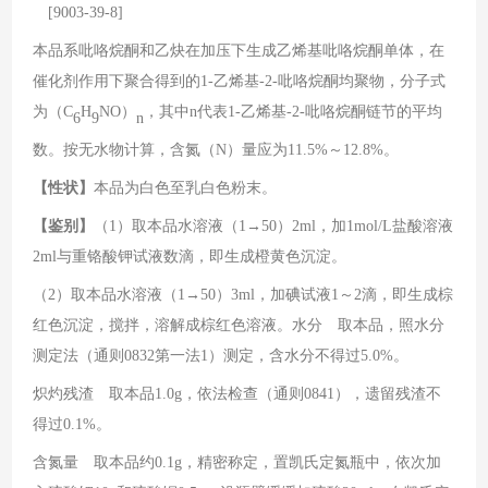
[9003-39-8]
本品系吡咯烷酮和乙炔在加压下生成乙烯基吡咯烷酮单体，在
催化剂作用下聚合得到的
1-
乙烯基
-2-
吡咯烷酮均聚物，分子式
为（
C
H
NO
）
，其中
n
代表
1-
乙烯基
-2-
吡咯烷酮链节的平均
6
9
n
数。按无水物计算，含氮（
N
）量应为
11.5%
～
12.8%
。
【性状】
本品为白色至乳白色粉末。
【鉴别】
（
1
）取本品水溶液（
1→50
）
2ml
，加
1mol/L
盐酸溶液
2ml
与重铬酸钾试液数滴，即生成橙黄色沉淀。
（
2
）取本品水溶液（
1→50
）
3ml
，加碘试液
1
～
2
滴，即生成棕
红色沉淀，搅拌，溶解成棕红色溶液。水分 取本品，照水分
测定法（通则
0832
第一法
1
）测定，含水分不得过
5.0%
。
炽灼残渣 取本品
1.0g
，依法检查（通则
0841
），遗留残渣不
得过
0.1%
。
含氮量 取本品约
0.1g
，精密称定，置凯氏定氮瓶中，依次加