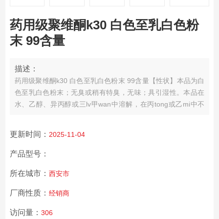
药用级聚维酮k30 白色至乳白色粉
末 99含量
描述：
药用级聚维酮k30 白色至乳白色粉末 99含量
【性状】本品为白
色至乳白色粉末；无臭或稍有特臭，无味；具引湿性。
本品在
水、乙醇、异丙醇或三lv甲wan中溶解，在丙tong或乙mi中不
溶。
更新时间：
2025-11-04
产品型号：
所在城市：
西安市
厂商性质：
经销商
访问量：
306