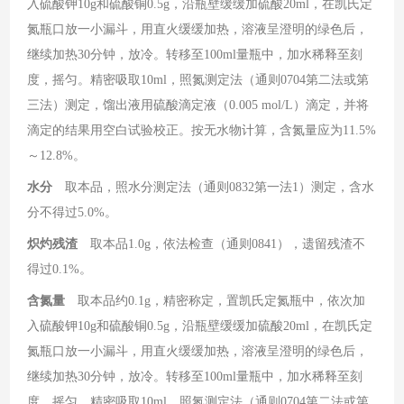
入硫酸钾
10g
和硫酸铜
0.5g
，沿瓶壁缓缓加硫酸
20ml
，在凯氏定
氮瓶口放一小漏斗，用直火缓缓加热，溶液呈澄明的绿色后，
继续加热
30
分钟，放冷。转移至
100ml
量瓶中，加水稀释至刻
度，摇匀。精密吸取
10ml
，照氮测定法（通则
0704
第二法或第
三法）测定，馏出液用硫酸滴定液（
0.005 mol/L
）滴定，并将
滴定的结果用空白试验校正。按无水物计算，含氮量应为
11.5%
～
12.8%
。
水分
取本品，照水分测定法（通则
0832
第一法
1
）测定，含水
分不得过
5.0%
。
炽灼残渣
取本品
1.0g
，依法检查（通则
0841
），遗留残渣不
得过
0.1%
。
含氮量
取本品约
0.1g
，精密称定，置凯氏定氮瓶中，依次加
入硫酸钾
10g
和硫酸铜
0.5g
，沿瓶壁缓缓加硫酸
20ml
，在凯氏定
氮瓶口放一小漏斗，用直火缓缓加热，溶液呈澄明的绿色后，
继续加热
30
分钟，放冷。转移至
100ml
量瓶中，加水稀释至刻
度，摇匀。精密吸取
10ml
，照氮测定法（通则
0704
第二法或第