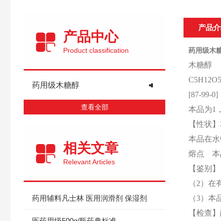
产品介
产品中心
Product classification
药用级木糖
木糖醇
C5H12O5
药用级木糖醇
[87-99-0]
查看全部
本品为
1
【性状】
本品在水
相关文章
熔点 本
Relevant Articles
【鉴别】
（
2）在
药用辅料凡士林 医用润滑剂 保湿剂
（
3）本
【检查】
医药用级500g/瓶药典标准