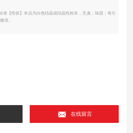
部标准
【性状】本品为白色结晶或结晶性粉末，无臭；味甜；有引
中微溶。
在线留言