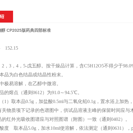
绍
醇 CP2025版药典四部标准
 152.15
，2，3，4，5-戊五醇。按干燥品计算，含C5H12O5不得少于98.0
本品为白色结晶或结晶性粉末。
中极易溶解，在乙醇中微溶。
品的熔点（通则
0612）为91.0～94.5℃。
（
1）取本品0.5g，加盐酸0.5ml与二氧化铅0.1g，置水浴上加
有关物质项下记录的色谱图中，供试品溶液主峰的保留时间应与
品的红外光吸收图谱应与对照图谱（附图）一致（通则0402）。
酸度 取本品
5.0g，加水10ml使溶解，依法测定（通则0631），