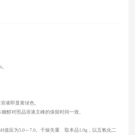
%。
热，溶液即显黄绿色。
木糖醇对照品溶液主峰的保留时间一致。
pH值应为5.0～7.0。干燥失重 取本品1.0g，以五氧化二