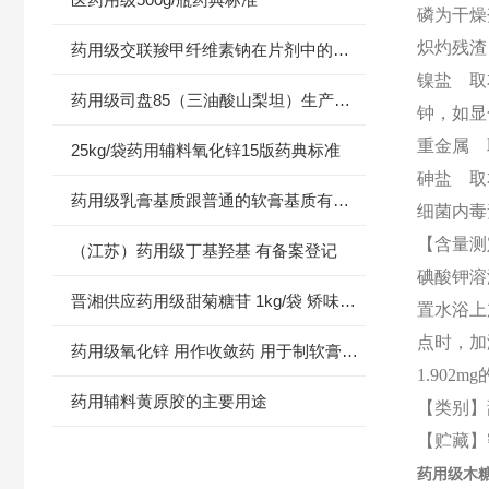
磷为干燥
炽灼残渣
药用级交联羧甲纤维素钠在片剂中的作用
镍盐 取
药用级司盘85（三油酸山梨坦）生产厂家价格
钟，如显
重金属 
25kg/袋药用辅料氧化锌15版药典标准
砷盐 取
药用级乳膏基质跟普通的软膏基质有什么区别
细菌内毒
【含量测
（江苏）药用级丁基羟基 有备案登记
碘酸钾溶液
晋湘供应药用级甜菊糖苷 1kg/袋 矫味剂 甜味剂
置水浴上
点时，加
药用级氧化锌 用作收敛药 用于制软膏或橡皮膏 500g起订
1.902m
药用辅料黄原胶的主要用途
【类别】
【贮藏】
药用级木糖