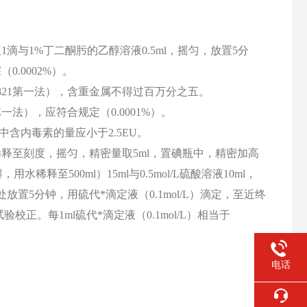
1滴与1%丁二酮肟的乙醇溶液0.5ml，摇匀，放置5分
.0002%）。
则0821第一法），含重金属不得过百万分之五。
第一法），应符合规定（0.0001%）。
醇中含内毒素的量应小于2.5EU。
并稀释至刻度，摇匀，精密量取5ml，置碘瓶中，精密加高
水稀释至500ml）15ml与0.5mol/L硫酸溶液10ml，
置5分钟，用硫代*滴定液（0.1mol/L）滴定，至近终
正。每1ml硫代*滴定液（0.1mol/L）相当于
电话