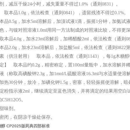
剂，减压干燥24小时，减失重量不得过1.0%（通则0831）。
 取本品
1.0g，依法检查（通则0841），遗留残渣不得过0.1%。
本品
0.5g，加水5ml溶解后，加溴试液1滴，振摇1分钟，加氨试液
色，与镍对照溶液1.0ml用同一方法制成的对照液比较，不得更深（0
取本品
4.0g，加水23ml溶解后，加稀醋酸2ml，依法检查（通
本品
2.0g，加水23ml溶解后，加盐酸5ml，依法检查（通则0822
素（供注射用） 取本品，依法检查（通则
1143），每1g木糖
定】 取本品约
0.2g，精密称定，置100ml量瓶中，加水溶解
（称取高碘酸钾2.3g，加1mol/L硫酸溶液16.3ml与水适量使溶解，用
加热30分钟，放冷，加碘化钾1.5g，密塞，轻轻振摇使溶解，暗处放
淀粉指示液2ml，继续滴定至蓝色消失，并将滴定的结果用空白试验校
g的C5H12O5。
甜味剂。
密闭，在阴凉干燥处保存。
醇 CP2025版药典四部标准