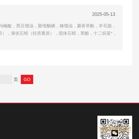
2025-05-13
枸橼酸，黑豆馏油，聚维酮碘，糠馏油，麝香草酚，羊毛脂，
油溶），液状石蜡（轻质重质），固体石蜡，苯酚，十二烷基*，
页