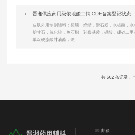
晋湘供应药用级依地酸二钠 CDE备案登记状态
皮肤外用制剂辅料：樟脑，蜂蜡，滑石粉，水杨酸，水
炉甘石，氧化锌，鱼石脂，乳膏基质，硼酸，硼砂二甲基
单双硬脂酸甘油酯，硬...
共 502 条记录，当前
邮箱