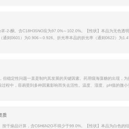
H-氮杂䓬-2-酮。含C18H35NO应为97.0%～102.0%。【性状】本
01）为0.906～0.926。折光率本品的折光率（通则0622）为1.470
，但稳定性问题一直是制约其发展的关键因素。药用级海藻糖的出现，为
运输过程中，容易受到多种因素影响而失去活性。温度、湿度、pH值的微
资质
3-吡啶甲酰胺。按干燥品计算，含C6H6N2O不得少于99.0%。【性状】本