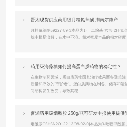
晋湘现货供应药用级月桂氮䓬酮 湖南尔康产
月桂氮䓬酮59227-89-3本品为1-十二烷基-六氢-2
烷中极易溶解，在水中不溶。相对密度本品的相对密度（通则06
药用级海藻糖如何提高蛋白质药物的稳定性？
在生物制药领域，蛋白质药物因其治疗效果而备受关注
质量和疗效的“守护者”。蛋白质药物在制备、储存和
间结构发生改变，导致其稳...
晋湘药用级烟酰胺 250g/瓶可研发申报使用提供
烟酰胺C6H6N2O122.13[98-92-0]本品为