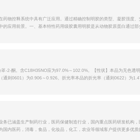
在药物控释系统中具有广泛应用。通过精确控制明胶的类型、凝胶强度、
中的应用前景。一、基本特性药用级胶囊用明胶是从动物胶原蛋白通过部
H-氮杂䓬-2-酮。含C18H35NO应为97.0%～102.0%。【性状】本
01）为0.906～0.926。折光率本品的折光率（通则0622）为1.470
业务已涵盖生产制药行业，医药保健制造行业，国内重点医药研发机构，
为国内医药，消毒，食品，化妆品，化工，农业等领域客户提供更多优质