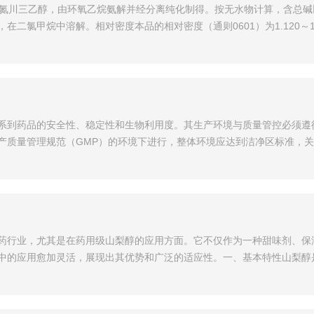
2，2'，2″-氮川三乙醇，由环氧乙烷氨解并经分离纯化制得。按无水物计算，含总碱
氯甲烷中溶解。相对密度本品的相对密度（通则0601）为1.120～1.1
系到药品的安全性、稳定性和生物利用度。其生产环境与质量管控必须遵
产质量管理规范（GMP）的环境下进行，整体环境应达到洁净区标准，关
药行业，尤其是在药用级山梨醇的应用方面。它不仅作为一种甜味剂、保
中的应用愈加灵活，展现出其优势和广泛的适应性。一、基本特性山梨醇