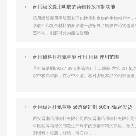
药用级胶囊用明胶的药物释放控制功能
药用级胶囊用明胶因其理化性质和良好的生物相容性，
学改性和复合材料的开发进一步拓展了明胶在药物递送
艺不同，明胶可分为酸法处理(...
药用辅料月桂氮䓬酮 作用 用途 使用范围
月桂氮䓬酮59227-89-3本品为1-十二烷基-六氢-2
烷中极易溶解，在水中不溶。相对密度本品的相对密度（通则06
药用级月桂氮䓬酮 渗透促进剂 500ml/瓶起发货
西安晋湘药用辅料有限公司西安晋湘药用辅料有限公司
科医院等领域的制造生产环节的原辅材料的供应。致力
剂辅料：樟脑，蜂蜡，滑石粉，...