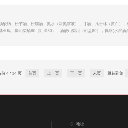
杨酸钠，松节油，松馏油，氨水（浓氨溶液），甘油，凡士林（黄白），
亚砜，聚山梨酯80（吐温80），油酸山梨坦（司盘80），氮酮(水溶
 4 / 34 页
首页
上一页
下一页
末页
跳转到第
地址