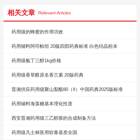
相关文章
Relevant Articles
药用级的蜂蜜的作用功效
药用辅料阿司帕坦 20版四部药典标准 白色结晶粉末
药用级氨丁三醇1kg价格
药用级香草醛原名香兰素 20版药典
晋湘供应药用级聚山梨酯80（II）中国药典2025版标准
药用辅料海藻糖基本理化性质
西安晋湘药用级三乙醇胺的合成制备方法
药用级凡士林医用软膏基质全国