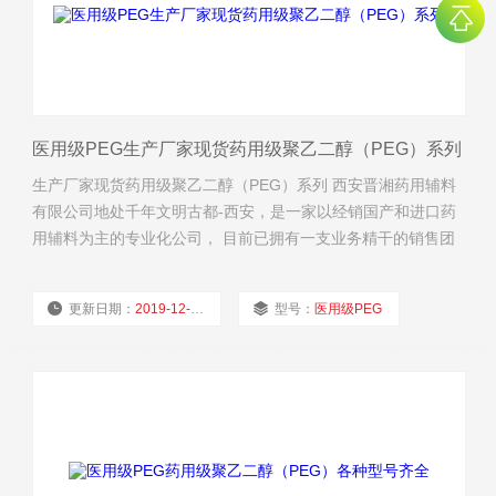
医用级PEG生产厂家现货药用级聚乙二醇（PEG）系列
生产厂家现货药用级聚乙二醇（PEG）系列 西安晋湘药用辅料
有限公司地处千年文明古都-西安，是一家以经销国产和进口药
用辅料为主的专业化公司， 目前已拥有一支业务精干的销售团
队，与国内多家药辅生产企业建业了业务合作关系，并建立了
售后体系。 服务承诺：我们以一单一瓶起订为客户量体裁衣，
更新日期：
2019-12-03
型号：
医用级PEG
全部货品按要求配运，保证及时供货。 经营理念：为制药研发
网罗优质药用辅料，助力行业信息化时代高
厂商性质：
经销商
浏览量：
1568