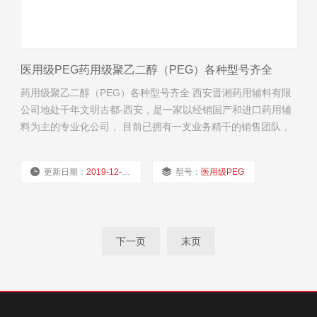
医用级PEG药用级聚乙二醇（PEG）各种型号齐全
药用级聚乙二醇（PEG）各种型号齐全 西安晋湘药用辅料有限
公司地处千年文明古都-西安，是一家以经销国产和进口药用辅
料为主的专业化公司， 目前已拥有一支业务精干的销售团队，
与国内多家药辅生产企业建业了业务合作关系，并建立了售后
体系。 服务承诺：我们以一单一瓶起订为客户量体裁衣，全部
更新日期：
2019-12-03
型号：
医用级PEG
货品按要求配运，保证及时供货。 经营理念：为制药研发网罗
优质药用辅料，助力行业信息化时代高
厂商性质：
经销商
浏览量：
2051
下一页
末页