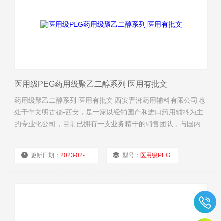
医用级PEG药用级聚乙二醇系列 医用有批文
药用级聚乙二醇系列 医用有批文 西安晋湘药用辅料有限公司地
处千年文明古都-西安，是一家以经销国产和进口药用辅料为主
的专业化公司，目前已拥有一支业务精干的销售团队，与国内
多家药辅生产企业建业了业务合作关系，并建立了售后体系。
服务承诺：我们以一单一瓶起订为客户量体裁衣，全部货品按
更新日期：
2023-02-14
型号：
医用级PEG
要求配运，保证及时供货。 经营理念：为制药研发网罗优质药
用辅料，助力行业信息化时代高。
厂商性质：
经销商
浏览量：
1840