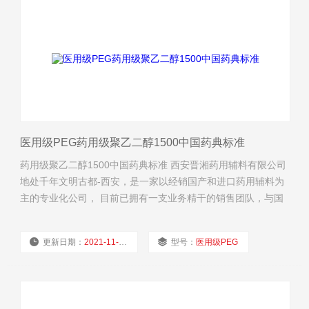
医用级PEG药用级聚乙二醇1500中国药典标准
药用级聚乙二醇1500中国药典标准 西安晋湘药用辅料有限公司
地处千年文明古都-西安，是一家以经销国产和进口药用辅料为
主的专业化公司， 目前已拥有一支业务精干的销售团队，与国
内多家药辅生产企业建业了业务合作关系，并建立了售后体
系。 服务承诺：我们以一单一瓶起订为客户量体裁衣，全部货
更新日期：
2021-11-03
型号：
医用级PEG
品按要求配运，保证及时供货。 经营理念：为制药研发网罗优
质药用辅料，助力行业信息化时代高
厂商性质：
经销商
浏览量：
2209