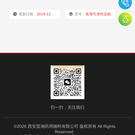
与国内多家药辅生产企业建业了业务合作关系，并建立了售后
体系。 服务承诺：我们以一单一瓶起订为客户量体裁衣，全部
更新日期：
2019-12-03
型号：
医用可溶性淀粉
货品按要求配运，保证及时供货。 经营理念：为制药研发网罗
优质药用辅料，助力行业信息化时代高效发展。
厂商性质：
经销商
浏览量：
1542
扫一扫，关注我们
©2026 西安晋湘药用辅料有限公司 版权所有 All Rights
Reserved.