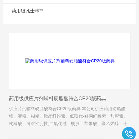
药用级凡士林**
药用级供应片剂辅料硬脂酸符合CP20版药典
供应片剂辅料硬脂酸符合CP20版药典 本公司供应药用硬脂酸
镁、淀粉、糊精、微晶纤维素、低取代-羟丙纤维素、甜蜜素、
枸橼酸、可溶性淀性,二氧化硅、明胶、苹果酸、聚乙烯醇、十
六十八醇、预交化淀粉、羧甲淀粉钠、山梨酸,氢二钾,滑石粉、
二氢钠、硫代、香兰素、山梨酸钾、枸橼酸钠、胭脂红、白蜂