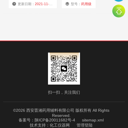
更新日期：
2021-11-03
型号：
药用级
蜡、虫白蜡,氢二钠,酒石酸、甲基纤维素、乙基纤维素、环糊
精、木糖醇、二氧化钛、液体石蜡（轻质、重质）、聚
厂商性质：
经销商
浏览量：
1475
扫一扫，关注我们
©2026 西安晋湘药用辅料有限公司 版权所有 All Rights
Reserved.
备案号：陕ICP备20011682号-4
sitemap.xml
技术支持：
化工仪器网
管理登陆