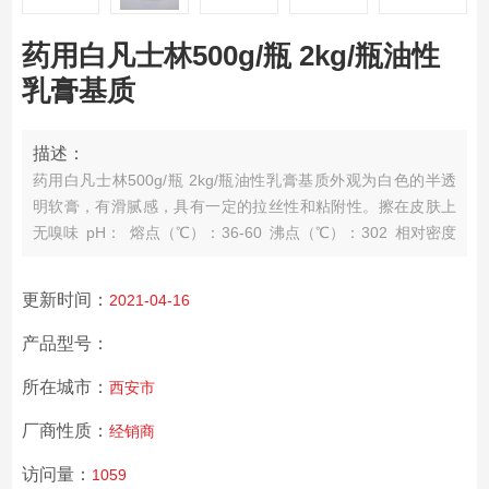
药用白凡士林500g/瓶 2kg/瓶油性
乳膏基质
描述：
药用白凡士林500g/瓶 2kg/瓶油性乳膏基质外观为白色的半透
明软膏，有滑腻感，具有一定的拉丝性和粘附性。擦在皮肤上
无嗅味 pH： 熔点（℃）：36-60 沸点（℃）：302 相对密度
（水=1）：0.9 相对蒸气密度（空气=1）：无资料 饱和蒸气压
（kPa）：20℃时1.3Pa 燃烧热（kJ/mol）：无资料 临界温度
更新时间：
2021-04-16
（℃）：无资料 临界压力（MPa）：无资料 辛醇/水分配系数
的对数值：6
产品型号：
所在城市：
西安市
厂商性质：
经销商
访问量：
1059