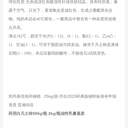
理化性质
:
无色或淡红色吸湿性针或块状结晶，具有特异臭，暴
露于空气、日光下，逐渐氧化变成红色，生成少量醌类化合
物。纯的本品在
40
℃
熔化，一般商品中都含有一种杂质而使熔
点升高。
沸点
182
℃
，易溶于水
(
约
1
：
12)
、
(6
：
1)
、氯
f(2
：
1)
、乙
m(5
：
1)
、甘油
(3
：
1)
，可溶于脂肪油与挥发油。难溶于凡士林及液体
石蜡
(1
：
100)
，本品呈极弱的酸性，不能使石
s
试纸变色。
羟丙基倍他环糊精 25kg/袋 符合2020药典版辅料标准有申报
资质 晋湘供应
药用白凡士林500g/瓶 2kg/瓶油性乳膏基质