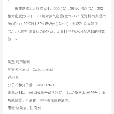
性。
擦在皮肤上无嗅味 pH： 熔点(℃)：36-60 沸点(℃)：302
相对密度(水=1)：0.9 相对蒸气密度(空气=1)：无资料 饱和蒸气
压(kPa)：20℃时1.3Pa 燃烧热(kJ/mol)：无资料 临界温度
(℃)：无资料 临界压力(MPa)：无资料 辛醇/水分配系数的对数
值：6
类型
药用辅料
英文名
:Phenol
，
Carbolic Acid
:
通用名
分子式和分子量
:C6H5OH 94.11
来源及制法
:
由分馏或用合成法制得。本品
9
份与水
1
份混合，加
热或放置，可液化，即得液化或称液体。
用途
:
杀菌剂、防腐剂