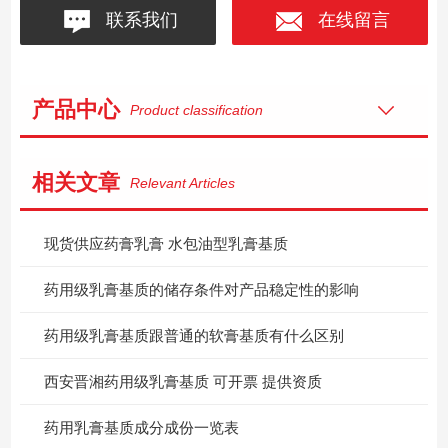
联系我们
在线留言
产品中心
Product classification
相关文章
Relevant Articles
现货供应药膏乳膏 水包油型乳膏基质
药用级乳膏基质的储存条件对产品稳定性的影响
药用级乳膏基质跟普通的软膏基质有什么区别
西安晋湘药用级乳膏基质 可开票 提供资质
药用乳膏基质成分成份一览表