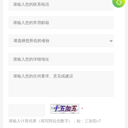
请输入计算结果（填写阿拉伯数字），如：三加四=7