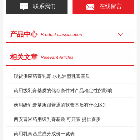
联系我们
在线留言
产品中心
Product classification
相关文章
Relevant Articles
现货供应药膏乳膏 水包油型乳膏基质
药用级乳膏基质的储存条件对产品稳定性的影响
药用级乳膏基质跟普通的软膏基质有什么区别
西安晋湘药用级乳膏基质 可开票 提供资质
药用乳膏基质成分成份一览表