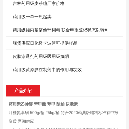
吉林药用级麦芽糖厂家价格
药用级一单一瓶起卖
药用级羟丙基倍他环糊精 联合申报登记状态以转A
现货供应日化级卡波姆可提供样品
皮肤渗透剂药用级医用级氮酮
药用级黄原胶在制剂中的作用与功效
产品介绍
药用聚乙烯醇 苯甲酸 苯甲 酸钠 尿囊素
月桂氮卓酮 500g/瓶 25kg/桶 符合2020药典版辅料标准有申报
资质 晋湘供应