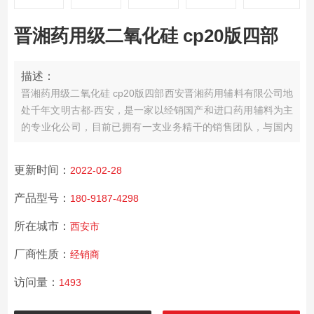
晋湘药用级二氧化硅 cp20版四部
描述：
晋湘药用级二氧化硅 cp20版四部
西安晋湘药用辅料有限公司地
处千年文明古都-西安，是一家以经销国产和进口药用辅料为主
的专业化公司，
目前已拥有一支业务精干的销售团队，与国内
多家药辅生产企业建业了业务合作关系，并建立了售后体系。
服务承诺：我们以一单一瓶起订为客户量体裁衣，全部货品按
更新时间：
2022-02-28
要求配运，保证及时供货。
经营理念：为制药研发网罗优质药
用辅料，助力行业信息化时代高效发展。
产品型号：
180-9187-4298
所在城市：
西安市
厂商性质：
经销商
访问量：
1493