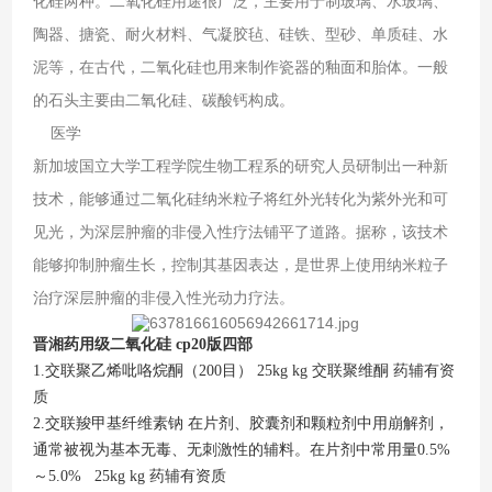
化硅两种。二氧化硅用途很广泛，主要用于制玻璃、水玻璃、
陶器、搪瓷、耐火材料、气凝胶毡、硅铁、型砂、单质硅、水
泥等，在古代，二氧化硅也用来制作瓷器的釉面和胎体。一般
的石头主要由二氧化硅、碳酸钙构成。
医学
新加坡国立大学工程学院生物工程系的研究人员研制出一种新
技术，能够通过二氧化硅纳米粒子将红外光转化为紫外光和可
见光，为深层肿瘤的非侵入性疗法铺平了道路。据称，该技术
能够抑制肿瘤生长，控制其基因表达，是世界上使用纳米粒子
治疗深层肿瘤的非侵入性光动力疗法。
晋湘药用级二氧化硅 cp20版四部
1.交联聚乙烯吡咯烷酮（200目） 25kg kg 交联聚维酮 药辅有资
质
2.交联羧甲基纤维素钠 在片剂、胶囊剂和颗粒剂中用崩解剂，
通常被视为基本无毒、无刺激性的辅料。在片剂中常用量0.5%
～5.0% 25kg kg 药辅有资质