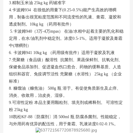
3.精制玉米油 25kg kg 药辅准字
4.卡波姆934 在很低的用量下(0.25-0.5%)能产生高效的增稠
用，制备出很宽粘度范围和不同流变性的乳液、膏霜、凝胶和
透皮制剂。10kg kg （药用有批件）
5.卡波姆940（3万-4万mpas） 在油/水相中起着主要的乳化和稳
定用，在水/油乳剂中稳定剂。浓度0.5-1%。适用于凝胶及膏霜
中(增稠剂）
6. 卡波姆941 10kg kg （药用级有批件）适用于凝胶及乳液
7.壳聚糖（食品级）酸溶性 抗菌剂、果蔬保鲜剂、抗氧化剂、
保健食品添加剂、促进凝血伤口愈合、药物的缓释基质、人造
组织和器官、免疫调节活性 壳聚糖（水溶性） 25kg kg （企业
标准）
8. 糠馏油（糠焦油） 500g 瓶 溶于。有促使角质新生及止痒、
消炎、收敛用，治皮炎、湿疹。
9.可溶性淀粉 本品主要用颗粒剂、填充剂或稀释剂。 可溶性淀
粉 25kg kg
10凯松KF-88〔防腐剂〕消 500ml 瓶 防腐杀菌剂。性能稳定，
与外用药有优异的配伍性，用于膏霜、乳液浓度0.02-0.1%。