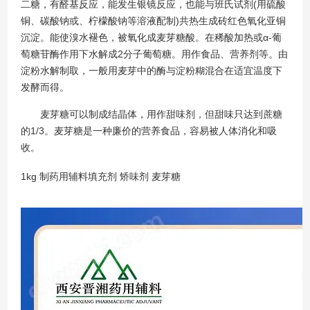
二糖，有醛基反应，能发生银镜反应，也能与班氏试剂(用硫酸
铜、碳酸钠或、柠檬酸钠等溶液配制)共热生成砖红色氧化亚铜
沉淀。能使溴水褪色，被氧化成麦芽糖酸。在稀酸加热或α-葡
萄糖苷酶作用下水解成2分子葡萄糖。用作食品、营养剂等。由
淀粉水解制取，一般用麦芽中的酶与淀粉糊混合在适宜温度下
发酵而得。
麦芽糖可以制成结晶体，用作甜味剂，但甜味只达到蔗糖
的1/3。麦芽糖是一种廉价的营养食品，容易被人体消化和吸
收。
1kg 制药用辅料填充剂 矫味剂 麦芽糖