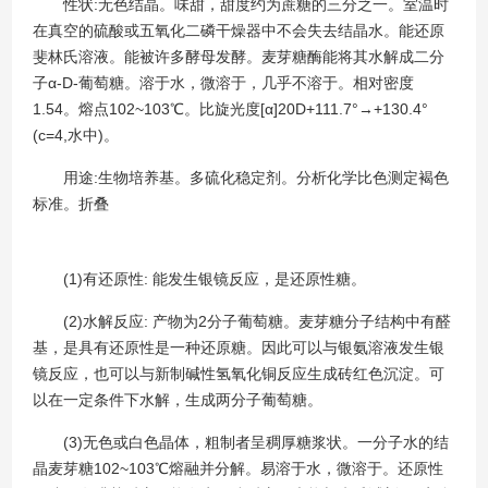
性状:无色结晶。味甜，甜度约为蔗糖的三分之一。室温时
在真空的硫酸或五氧化二磷干燥器中不会失去结晶水。能还原
斐林氏溶液。能被许多酵母发酵。麦芽糖酶能将其水解成二分
子α-D-葡萄糖。溶于水，微溶于，几乎不溶于。相对密度
1.54。熔点102~103℃。比旋光度[α]20D+111.7°→+130.4°
(c=4,水中)。
用途:生物培养基。多硫化稳定剂。分析化学比色测定褐色
标准。折叠
(1)有还原性: 能发生银镜反应，是还原性糖。
(2)水解反应: 产物为2分子葡萄糖。麦芽糖分子结构中有醛
基，是具有还原性是一种还原糖。因此可以与银氨溶液发生银
镜反应，也可以与新制碱性氢氧化铜反应生成砖红色沉淀。可
以在一定条件下水解，生成两分子葡萄糖。
(3)无色或白色晶体，粗制者呈稠厚糖浆状。一分子水的结
晶麦芽糖102~103℃熔融并分解。易溶于水，微溶于。还原性