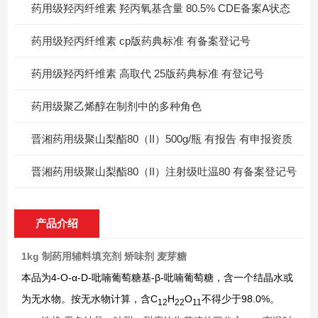
药用级羟丙纤维素 羟丙氧基含量 80.5% CDE备案A状态
药用级羟丙纤维素 cp版药典标准 有备案登记号
药用级羟丙纤维素 高取代 25版药典标准 有登记号
药用级聚乙烯醇在制剂中的多种角色
晋湘药用级聚山梨酯80（II）500g/瓶 有报告 有申报资质
晋湘药用级聚山梨酯80（II）注射级吐温80 有备案登记号
产品介绍
1kg 制药用辅料填充剂 矫味剂 麦芽糖
本品为4-O-α-D-吡喃葡萄糖基-β-吡喃葡萄糖，含一个结晶水或
为无水物。按无水物计算，含C
H
O
不得少于98.0%。
12
22
11