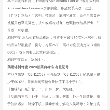
本品为蜜蜂科昆虫中华蜜蜂Apis cerana Fabricius或意大利蜂
Apis mellifera Linnaeus所酿的蜜。春至秋季采收，滤过。
【性状】本品为半透明、带光泽、浓稠的液体，白色至淡黄色
或橘黄色至黄褐色，放久或遇冷渐有白色颗粒状结晶析出。气
芳香，味极甜。
相对密度 本品如有结晶析出，可置于不超过60℃的水浴中，待
结晶全部融化后，搅匀，冷至25℃，照相对密度测定法（通则
0601）项下的韦氏比重秤法测定，
相对密度应在1.349以上。
药用辅料蜂蜜 2020新药典标准 有登记号
本品含果糖（C6H12O6）和葡萄糖（C6H12O6）的总量不得
少于60.0%，果糖与葡萄糖含量比值不得小于1.0。
【性味与归经】甘，平。归肺、脾、大肠经。
【功能与主治】补中，润燥，止痛，解毒；外用生肌敛疮。用
于脘腹虚痛，肺燥干咳，肠燥便秘，解乌头类药毒；外治疮疡