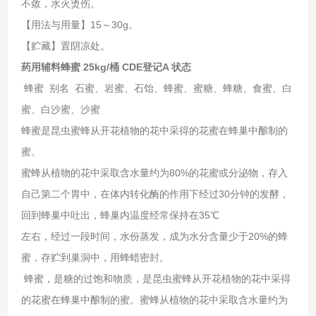
不敛，水火烫伤。
【用法与用量】15～30g。
【贮藏】置阴凉处。
药用辅料蜂蜜 25kg/桶 CDE登记A 状态
蜂蜜 别名 石蜜、岩蜜、石饴、蜂蜜、蜜糖、蜂糖、食蜜、白
蜜、白沙蜜、沙蜜
蜂蜜是昆虫蜜蜂从开花植物的花中采得的花蜜在蜂巢中酿制的
蜜。
蜜蜂从植物的花中采取含水量约为80%的花蜜或分泌物，存入
自己第二个胃中，在体内转化酶的作用下经过30分钟的发酵，
回到蜂巢中吐出，蜂巢内温度经常保持在35℃
左右，经过一段时间，水份蒸发，成为水分含量少于20%的蜂
蜜，存贮到巢洞中，用蜂蜡密封。
蜂蜜，是糖的过饱和物质，是昆虫蜜蜂从开花植物的花中采得
的花蜜在蜂巢中酿制的蜜。蜜蜂从植物的花中采取含水量约为