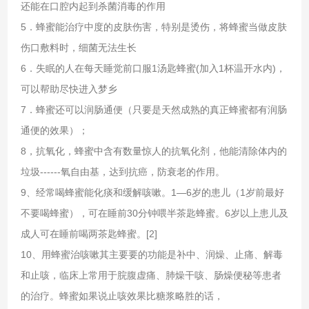
还能在口腔内起到杀菌消毒的作用
5．蜂蜜能治疗中度的皮肤伤害，特别是烫伤，将蜂蜜当做皮肤
伤口敷料时，细菌无法生长
6．失眠的人在每天睡觉前口服1汤匙蜂蜜(加入1杯温开水内)，
可以帮助尽快进入梦乡
7．蜂蜜还可以润肠通便（只要是天然成熟的真正蜂蜜都有润肠
通便的效果）；
8，抗氧化，蜂蜜中含有数量惊人的抗氧化剂，他能清除体内的
垃圾------氧自由基，达到抗癌，防衰老
的作用。
9、经常喝蜂蜜能化痰和缓解咳嗽。1—6岁的患儿（1岁前最好
不要喝蜂蜜），可在睡前30分钟喂半茶匙蜂蜜。6岁以上患儿及
成人可在睡前喝两茶匙蜂蜜。[2]
10、用蜂蜜治咳嗽其主要要的功能是补中、润燥、止痛、解毒
和止咳，临床上常用于脘腹虚痛、肺燥干咳、肠燥便秘等患者
的治疗。蜂蜜如果说止咳效果比糖浆略胜的话，