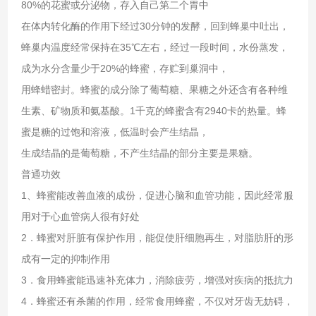
80%的花蜜或分泌物，存入自己第二个胃中
在体内转化酶的作用下经过30分钟的发酵，回到蜂巢中吐出，
蜂巢内温度经常保持在35℃左右，经过一段时间，水份蒸发，
成为水分含量少于20%的蜂蜜，存贮到巢洞中，
用蜂蜡密封。蜂蜜的成分除了葡萄糖、果糖之外还含有各种维
生素、矿物质和氨基酸。1千克的蜂蜜含有2940卡的热量。蜂
蜜是糖的过饱和溶液，低温时会产生结晶，
生成结晶的是葡萄糖，不产生结晶的部分主要是果糖。
普通功效
1、蜂蜜能改善血液的成份，促进心脑和血管功能，因此经常服
用对于心血管病人很有好处
2．蜂蜜对肝脏有保护作用，能促使肝细胞再生，对脂肪肝的形
成有一定的抑制作用
3．食用蜂蜜能迅速补充体力，消除疲劳，增强对疾病的抵抗力
4．蜂蜜还有杀菌的作用，经常食用蜂蜜，不仅对牙齿无妨碍，