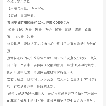
不敛，水火烫伤。
【用法与用量】15～30g。
【贮藏】置阴凉处。
晋湘现货药用级蜂蜜 25kg包装 CDE登记A
蜂蜜 别名 石蜜、岩蜜、石饴、蜂蜜、蜜糖、蜂糖、食蜜、白
蜜、白沙蜜、沙蜜
蜂蜜是昆虫蜜蜂从开花植物的花中采得的花蜜在蜂巢中酿制的
蜜。
蜜蜂从植物的花中采取含水量约为80%的花蜜或分泌物，存入
自己第二个胃中，在体内转化酶的作用下经过30分钟的发酵，
回到蜂巢中吐出，蜂巢内温度经常保持在35℃
左右，经过一段时间，水份蒸发，成为水分含量少于20%的蜂
蜜，存贮到巢洞中，用蜂蜡密封。
蜂蜜，是糖的过饱和物质，是昆虫蜜蜂从开花植物的花中采得
的花蜜在蜂巢中酿制的蜜。蜜蜂从植物的花中采取含水量约为