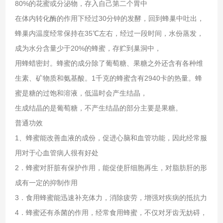
80%的花蜜或分泌物，存入自己第二个胃中
在体内转化酶的作用下经过30分钟的发酵，回到蜂巢中吐出，
蜂巢内温度经常保持在35℃左右，经过一段时间，水份蒸发，
成为水分含量少于20%的蜂蜜，存贮到巢洞中，
用蜂蜡密封。蜂蜜的成分除了葡萄糖、果糖之外还含有各种维
生素、矿物质和氨基酸。1千克的蜂蜜含有2940卡的热量。蜂
蜜是糖的过饱和溶液，低温时会产生结晶，
生成结晶的是葡萄糖，不产生结晶的部分主要是果糖。
普通功效
1、蜂蜜能改善血液的成份，促进心脑和血管功能，因此经常服
用对于心血管病人很有好处
2．蜂蜜对肝脏有保护作用，能促使肝细胞再生，对脂肪肝的形
成有一定的抑制作用
3．食用蜂蜜能迅速补充体力，消除疲劳，增强对疾病的抵抗力
4．蜂蜜还有杀菌的作用，经常食用蜂蜜，不仅对牙齿无妨碍，