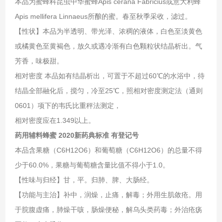
本品为蜜蜂科昆虫中华蜜蜂Apis cerana Fabricius或意大利蜂
Apis mellifera Linnaeus所酿的蜜。春至秋季采收，滤过。
【性状】本品为半透明、带光泽、浓稠的液体，白色至淡黄色
或橘黄色至黄褐色，放久或遇冷渐有白色颗粒状结晶析出。气
芳香，味极甜。
相对密度 本品如有结晶析出，可置于不超过60℃的水浴中，待
结晶全部融化后，搅匀，冷至25℃，照相对密度测定法（通则
0601）项下的韦氏比重秤法测定，
相对密度应在1.349以上。
药用辅料蜂蜜 2020新药典标准 有登记号
本品含果糖（C6H12O6）和葡萄糖（C6H12O6）的总量不得
少于60.0%，果糖与葡萄糖含量比值不得小于1.0。
【性味与归经】甘，平。归肺、脾、大肠经。
【功能与主治】补中，润燥，止痛，解毒；外用生肌敛疮。用
于脘腹虚痛，肺燥干咳，肠燥便秘，解乌头类药毒；外治疮疡