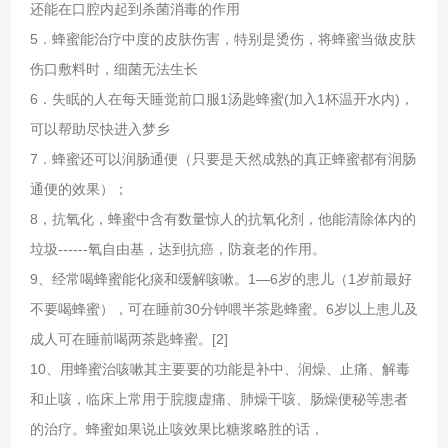
还能在口腔内起到杀菌消毒的作用
5．蜂蜜能治疗中度的皮肤伤害，特别是烫伤，将蜂蜜当做皮肤
伤口敷料时，细菌无法生长
6．失眠的人在每天睡觉前口服1汤匙蜂蜜(加入1杯温开水内)，
可以帮助尽快进入梦乡
7．蜂蜜还可以润肠通便（只要是天然成熟的真正蜂蜜都有润肠
通便的效果）；
8，抗氧化，蜂蜜中含有数量惊人的抗氧化剂，他能清除体内的
垃圾------氧自由基，达到抗癌，防衰老
的作用。
9、经常喝蜂蜜能化痰和缓解咳嗽。1—6岁的患儿（1岁前最好
不要喝蜂蜜），可在睡前30分钟喂半茶匙蜂蜜。6岁以上患儿及
成人可在睡前喝两茶匙蜂蜜。[2]
10、用蜂蜜治咳嗽其主要要的功能是补中、润燥、止痛、解毒
和止咳，临床上常用于脘腹虚痛、肺燥干咳、肠燥便秘等患者
的治疗。蜂蜜如果说止咳效果比糖浆略胜的话，