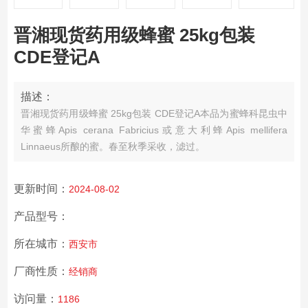
晋湘现货药用级蜂蜜 25kg包装
CDE登记A
描述：
晋湘现货药用级蜂蜜 25kg包装 CDE登记A
本品为蜜蜂科昆虫中
华蜜蜂Apis cerana Fabricius或意大利蜂Apis mellifera
Linnaeus所酿的蜜。春至秋季采收，滤过。
更新时间：
2024-08-02
产品型号：
所在城市：
西安市
厂商性质：
经销商
访问量：
1186