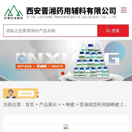
搜索
产品展示
当前位置：
首页
>
产品展示
> >
蜂蜜
> 晋湘现货药用级蜂蜜 25kg包装 CDE登记A